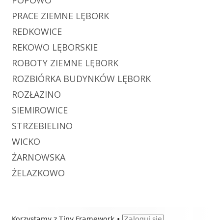
POPOWO
PRACE ZIEMNE LĘBORK
REDKOWICE
REKOWO LĘBORSKIE
ROBOTY ZIEMNE LĘBORK
ROZBIÓRKA BUDYNKÓW LĘBORK
ROZŁAZINO
SIEMIROWICE
STRZEBIELINO
WICKO
ŻARNOWSKA
ŻELAZKOWO
Zawartość
Korzystamy z
Tiny Framework
•
Zaloguj się