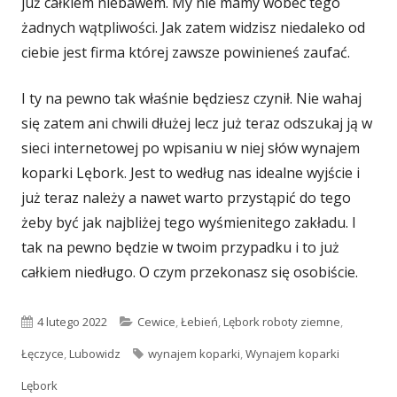
już całkiem niebawem. My nie mamy wobec tego
żadnych wątpliwości. Jak zatem widzisz niedaleko od
ciebie jest firma której zawsze powinieneś zaufać.
I ty na pewno tak właśnie będziesz czynił. Nie wahaj
się zatem ani chwili dłużej lecz już teraz odszukaj ją w
sieci internetowej po wpisaniu w niej słów wynajem
koparki Lębork. Jest to według nas idealne wyjście i
już teraz należy a nawet warto przystąpić do tego
żeby być jak najbliżej tego wyśmienitego zakładu. I
tak na pewno będzie w twoim przypadku i to już
całkiem niedługo. O czym przekonasz się osobiście.
Opublikowano
4 lutego 2022
Kategorie
Cewice
,
Łebień
,
Lębork roboty ziemne
,
Łęczyce
,
Lubowidz
Tagi
wynajem koparki
,
Wynajem koparki
Lębork