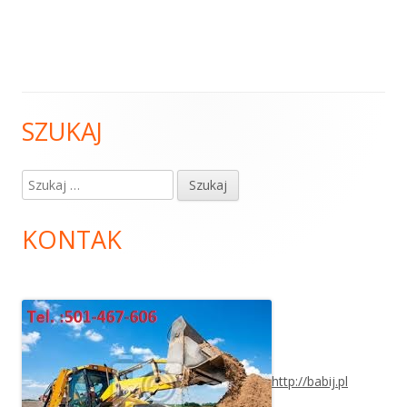
SZUKAJ
Główny
panel
Szukaj:
boczny
KONTAK
http://babij.pl