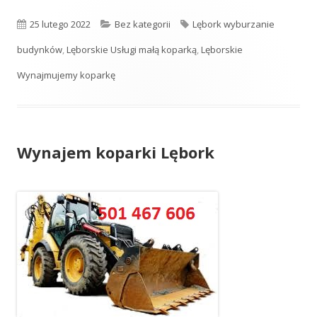
Opublikowano
25 lutego 2022
Kategorie
Bez kategorii
Tagi
Lębork wyburzanie
budynków
,
Lęborskie Usługi małą koparką
,
Lęborskie
Wynajmujemy koparkę
Wynajem koparki Lębork