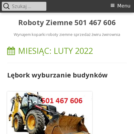
Szukaj:
Menu
Menu
główne
Przeskocz
Roboty Ziemne 501 467 606
do
Wynajem koparki roboty ziemne sprzedaż żwiru żwirownia
treści
MIESIĄC: LUTY 2022
Lębork wyburzanie budynków