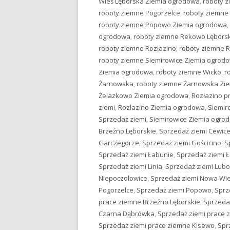
Wieś Lęborska Ziemia ogrodowa
,
roboty 
roboty ziemne Pogorzelce
,
roboty ziemne
roboty ziemne Popowo Ziemia ogrodowa
,
ogrodowa
,
roboty ziemne Rekowo Lębors
roboty ziemne Rozłazino
,
roboty ziemne 
roboty ziemne Siemirowice Ziemia ogrod
Ziemia ogrodowa
,
roboty ziemne Wicko
,
r
Żarnowska
,
roboty ziemne Żarnowska Zi
Żelazkowo Ziemia ogrodowa
,
Rozłazino p
ziemi
,
Rozłazino Ziemia ogrodowa
,
Siemir
Sprzedaż ziemi
,
Siemirowice Ziemia ogro
Brzeźno Lęborskie
,
Sprzedaż ziemi Cewic
Garczegorze
,
Sprzedaż ziemi Gościcino
,
S
Sprzedaż ziemi Łabunie
,
Sprzedaż ziemi 
Sprzedaż ziemi Linia
,
Sprzedaż ziemi Lub
Niepoczołowice
,
Sprzedaż ziemi Nowa Wie
Pogorzelce
,
Sprzedaż ziemi Popowo
,
Sprz
prace ziemne Brzeźno Lęborskie
,
Sprzeda
Czarna Dąbrówka
,
Sprzedaż ziemi prace 
Sprzedaż ziemi prace ziemne Kisewo
,
Spr