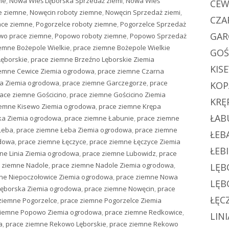
ne
,
Nowa Wieś Lęborska Sprzedaż ziemi
,
Nowa Wieś
CEW
e ziemne
,
Nowęcin roboty ziemne
,
Nowęcin Sprzedaż ziemi
,
CZA
ace ziemne
,
Pogorzelce roboty ziemne
,
Pogorzelce Sprzedaż
GAR
wo prace ziemne
,
Popowo roboty ziemne
,
Popowo Sprzedaż
emne Bożepole Wielkie
,
prace ziemne Bożepole Wielkie
GOŚ
Lęborskie
,
prace ziemne Brzeźno Lęborskie Ziemia
KIS
iemne Cewice Ziemia ogrodowa
,
prace ziemne Czarna
a Ziemia ogrodowa
,
prace ziemne Garczegorze
,
prace
KOP
ace ziemne Gościcino
,
prace ziemne Gościcino Ziemia
KRĘ
iemne Kisewo Ziemia ogrodowa
,
prace ziemne Krępa
ŁAB
ka Ziemia ogrodowa
,
prace ziemne Łabunie
,
prace ziemne
Łeba
,
prace ziemne Łeba Ziemia ogrodowa
,
prace ziemne
ŁEB
odowa
,
prace ziemne Łęczyce
,
prace ziemne Łęczyce Ziemia
ŁEB
ne Linia Ziemia ogrodowa
,
prace ziemne Lubowidz
,
prace
 ziemne Nadole
,
prace ziemne Nadole Ziemia ogrodowa
,
LĘB
ne Niepoczołowice Ziemia ogrodowa
,
prace ziemne Nowa
LĘB
Lęborska Ziemia ogrodowa
,
prace ziemne Nowęcin
,
prace
ŁĘC
ziemne Pogorzelce
,
prace ziemne Pogorzelce Ziemia
ziemne Popowo Ziemia ogrodowa
,
prace ziemne Redkowice
,
LINI
a
,
prace ziemne Rekowo Lęborskie
,
prace ziemne Rekowo