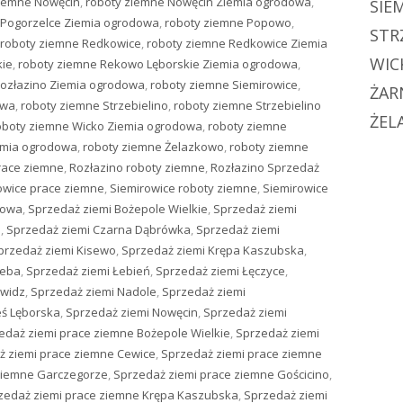
ziemne Nowęcin
,
roboty ziemne Nowęcin Ziemia ogrodowa
,
SIE
 Pogorzelce Ziemia ogrodowa
,
roboty ziemne Popowo
,
STR
roboty ziemne Redkowice
,
roboty ziemne Redkowice Ziemia
WIC
kie
,
roboty ziemne Rekowo Lęborskie Ziemia ogrodowa
,
Rozłazino Ziemia ogrodowa
,
roboty ziemne Siemirowice
,
ŻAR
owa
,
roboty ziemne Strzebielino
,
roboty ziemne Strzebielino
ŻEL
oboty ziemne Wicko Ziemia ogrodowa
,
roboty ziemne
emia ogrodowa
,
roboty ziemne Żelazkowo
,
roboty ziemne
race ziemne
,
Rozłazino roboty ziemne
,
Rozłazino Sprzedaż
owice prace ziemne
,
Siemirowice roboty ziemne
,
Siemirowice
dowa
,
Sprzedaż ziemi Bożepole Wielkie
,
Sprzedaż ziemi
e
,
Sprzedaż ziemi Czarna Dąbrówka
,
Sprzedaż ziemi
przedaż ziemi Kisewo
,
Sprzedaż ziemi Krępa Kaszubska
,
Łeba
,
Sprzedaż ziemi Łebień
,
Sprzedaż ziemi Łęczyce
,
owidz
,
Sprzedaż ziemi Nadole
,
Sprzedaż ziemi
ś Lęborska
,
Sprzedaż ziemi Nowęcin
,
Sprzedaż ziemi
edaż ziemi prace ziemne Bożepole Wielkie
,
Sprzedaż ziemi
ż ziemi prace ziemne Cewice
,
Sprzedaż ziemi prace ziemne
ziemne Garczegorze
,
Sprzedaż ziemi prace ziemne Gościcino
,
zedaż ziemi prace ziemne Krępa Kaszubska
,
Sprzedaż ziemi