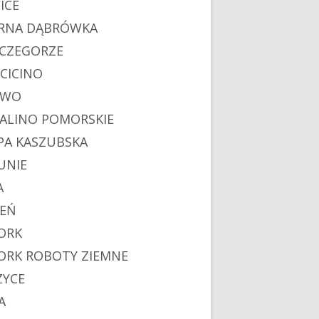
ICE
RNA DĄBRÓWKA
CZEGORZE
CICINO
EWO
ALINO POMORSKIE
PA KASZUBSKA
UNIE
A
IEŃ
ORK
ORK ROBOTY ZIEMNE
ZYCE
A