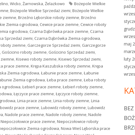
elino
,
Wicko
,
Żarnowska
,
Żelazkowo
Tagi
Bożepole Wielkie
paźdz
iemne
,
Bożepole Wielkie Sprzedaż ziemi
,
Bożepole Wielkie
wrzes
ce ziemne
,
Brzeźno Lęborskie roboty ziemne
,
Brzeźno
stycz
kie Ziemia ogrodowa
,
Cewice prace ziemne
,
Cewice roboty
grudz
iemia ogrodowa
,
Czarna Dąbrówka prace ziemne
,
Czarna
wrzes
a Sprzedaż ziemi
,
Czarna Dąbrówka Ziemia ogrodowa
,
maj 
roboty ziemne
,
Garczegorze Sprzedaż ziemi
,
Garczegorze
marz
,
Gościcino roboty ziemne
,
Gościcino Sprzedaż ziemi
,
luty 
 ziemne
,
Kisewo roboty ziemne
,
Kisewo Sprzedaż ziemi
,
a prace ziemne
,
Krępa Kaszubska roboty ziemne
,
Krępa
stycz
ska Ziemia ogrodowa
,
Łabunie prace ziemne
,
Łabunie
wrzes
abunie Ziemia ogrodowa
,
Łeba prace ziemne
,
Łeba roboty
a ogrodowa
,
Łebień prace ziemne
,
Łebień roboty ziemne
,
KA
rodowa
,
Łęczyce prace ziemne
,
Łęczyce roboty ziemne
,
ogrodowa
,
Linia prace ziemne
,
Linia roboty ziemne
,
Linia
BEZ
bowidz prace ziemne
,
Lubowidz roboty ziemne
,
Lubowidz
wa
,
Nadole prace ziemne
,
Nadole roboty ziemne
,
Nadole
BOŻ
,
Niepoczołowice prace ziemne
,
Niepoczołowice roboty
BRZ
iepoczołowice Ziemia ogrodowa
,
Nowa Wieś Lęborska prace