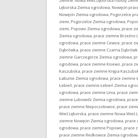
ziemne
,
Nowa Wieś Lęborska roboty ziem
Lęborska Ziemia ogrodowa
,
Nowęcin prac
Nowęcin Ziemia ogrodowa
,
Pogorzelce pr
ziemi
,
Pogorzelce Ziemia ogrodowa
,
Popo
ziemi
,
Popowo Ziemia ogrodowa
,
prace zi
Ziemia ogrodowa
,
prace ziemne Brzeźno 
ogrodowa
,
prace ziemne Cewice
,
prace z
Dąbrówka
,
prace ziemne Czarna Dąbrówk
ziemne Garczegorze Ziemia ogrodowa
,
pr
ogrodowa
,
prace ziemne Kisewo
,
prace z
Kaszubska
,
prace ziemne Krępa Kaszubs
Łabunie Ziemia ogrodowa
,
prace ziemne 
Łebień
,
prace ziemne Łebień Ziemia ogr
ogrodowa
,
prace ziemne Linia
,
prace ziem
ziemne Lubowidz Ziemia ogrodowa
,
prace
prace ziemne Niepoczołowice
,
prace ziem
Wieś Lęborska
,
prace ziemne Nowa Wieś 
ziemne Nowęcin Ziemia ogrodowa
,
prace 
ogrodowa
,
prace ziemne Popowo
,
prace 
prace ziemne Redkowice Ziemia ogrodow