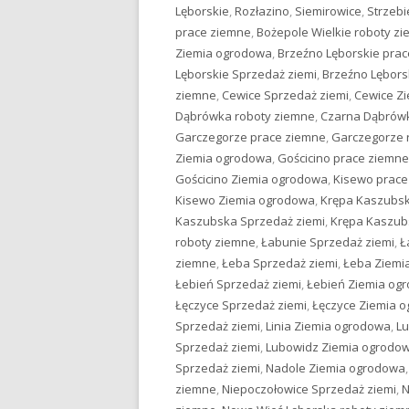
Lęborskie
,
Rozłazino
,
Siemirowice
,
Strzebi
prace ziemne
,
Bożepole Wielkie roboty z
Ziemia ogrodowa
,
Brzeźno Lęborskie pra
Lęborskie Sprzedaż ziemi
,
Brzeźno Lębors
ziemne
,
Cewice Sprzedaż ziemi
,
Cewice Z
Dąbrówka roboty ziemne
,
Czarna Dąbrówk
Garczegorze prace ziemne
,
Garczegorze 
Ziemia ogrodowa
,
Gościcino prace ziemne
Gościcino Ziemia ogrodowa
,
Kisewo prace
Kisewo Ziemia ogrodowa
,
Krępa Kaszubsk
Kaszubska Sprzedaż ziemi
,
Krępa Kaszub
roboty ziemne
,
Łabunie Sprzedaż ziemi
,
Ł
ziemne
,
Łeba Sprzedaż ziemi
,
Łeba Ziemi
Łebień Sprzedaż ziemi
,
Łebień Ziemia og
Łęczyce Sprzedaż ziemi
,
Łęczyce Ziemia 
Sprzedaż ziemi
,
Linia Ziemia ogrodowa
,
Lu
Sprzedaż ziemi
,
Lubowidz Ziemia ogrodo
Sprzedaż ziemi
,
Nadole Ziemia ogrodowa
ziemne
,
Niepoczołowice Sprzedaż ziemi
,
N