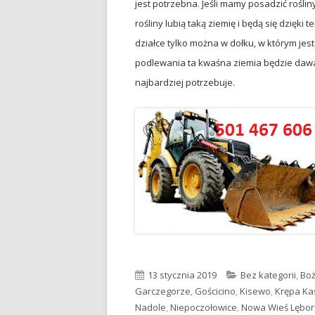
jest potrzebna. Jeśli mamy posadzić roślin
rośliny lubią taką ziemię i będą się dzięki 
działce tylko można w dołku, w którym jes
podlewania ta kwaśna ziemia będzie dawał
najbardziej potrzebuje.
Opublikowano
13 stycznia 2019
Kategorie
Bez kategorii
,
Boż
Garczegorze
,
Gościcino
,
Kisewo
,
Krępa K
Nadole
,
Niepoczołowice
,
Nowa Wieś Lębor