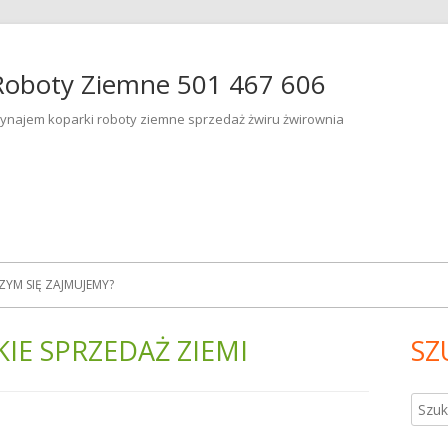
Roboty Ziemne 501 467 606
ynajem koparki roboty ziemne sprzedaż żwiru żwirownia
ZYM SIĘ ZAJMUJEMY?
IE SPRZEDAŻ ZIEMI
SZ
Gł
pa
Szuka
bo