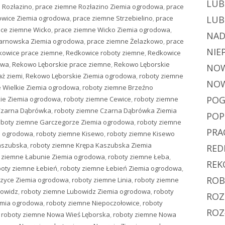
LUB
 Rozłazino
,
prace ziemne Rozłazino Ziemia ogrodowa
,
prace
owice Ziemia ogrodowa
,
prace ziemne Strzebielino
,
prace
LUB
ace ziemne Wicko
,
prace ziemne Wicko Ziemia ogrodowa
,
NAD
Żarnowska Ziemia ogrodowa
,
prace ziemne Żelazkowo
,
prace
NIE
kowice prace ziemne
,
Redkowice roboty ziemne
,
Redkowice
owa
,
Rekowo Lęborskie prace ziemne
,
Rekowo Lęborskie
NOW
ż ziemi
,
Rekowo Lęborskie Ziemia ogrodowa
,
roboty ziemne
NOW
 Wielkie Ziemia ogrodowa
,
roboty ziemne Brzeźno
POG
kie Ziemia ogrodowa
,
roboty ziemne Cewice
,
roboty ziemne
Czarna Dąbrówka
,
roboty ziemne Czarna Dąbrówka Ziemia
PO
oboty ziemne Garczegorze Ziemia ogrodowa
,
roboty ziemne
PRA
a ogrodowa
,
roboty ziemne Kisewo
,
roboty ziemne Kisewo
aszubska
,
roboty ziemne Krępa Kaszubska Ziemia
RED
 ziemne Łabunie Ziemia ogrodowa
,
roboty ziemne Łeba
,
REK
boty ziemne Łebień
,
roboty ziemne Łebień Ziemia ogrodowa
,
ROB
czyce Ziemia ogrodowa
,
roboty ziemne Linia
,
roboty ziemne
bowidz
,
roboty ziemne Lubowidz Ziemia ogrodowa
,
roboty
ROZ
emia ogrodowa
,
roboty ziemne Niepoczołowice
,
roboty
ROZ
,
roboty ziemne Nowa Wieś Lęborska
,
roboty ziemne Nowa