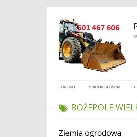
Przeskocz
do
treści
W
Menu
KONTAKT
STRONA GŁÓWNA
C
główne
TAGI:
BOŻEPOLE WIELK
Ziemia ogrodowa