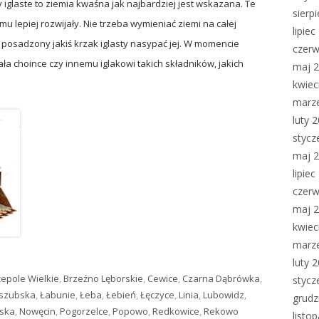
y iglaste to ziemia kwaśna jak najbardziej jest wskazana. Te
sierp
temu lepiej rozwijały. Nie trzeba wymieniać ziemi na całej
lipie
t posadzony jakiś krzak iglasty nasypać jej. W momencie
czerw
a choince czy innemu iglakowi takich składników, jakich
maj 
kwiec
marz
luty 
stycz
maj 
lipie
czerw
maj 
kwiec
marz
luty 
epole Wielkie
,
Brzeźno Lęborskie
,
Cewice
,
Czarna Dąbrówka
,
stycz
aszubska
,
Łabunie
,
Łeba
,
Łebień
,
Łęczyce
,
Linia
,
Lubowidz
,
grudz
ska
,
Nowęcin
,
Pogorzelce
,
Popowo
,
Redkowice
,
Rekowo
listo