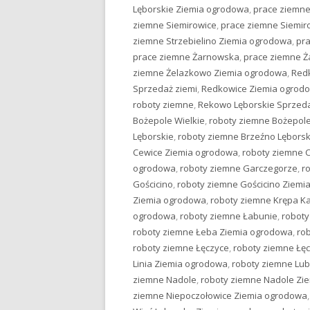
Lęborskie Ziemia ogrodowa
,
prace ziemne
ziemne Siemirowice
,
prace ziemne Siemir
ziemne Strzebielino Ziemia ogrodowa
,
pr
prace ziemne Żarnowska
,
prace ziemne 
ziemne Żelazkowo Ziemia ogrodowa
,
Red
Sprzedaż ziemi
,
Redkowice Ziemia ogrod
roboty ziemne
,
Rekowo Lęborskie Sprzeda
Bożepole Wielkie
,
roboty ziemne Bożepole
Lęborskie
,
roboty ziemne Brzeźno Lębors
Cewice Ziemia ogrodowa
,
roboty ziemne 
ogrodowa
,
roboty ziemne Garczegorze
,
r
Gościcino
,
roboty ziemne Gościcino Ziemi
Ziemia ogrodowa
,
roboty ziemne Krępa K
ogrodowa
,
roboty ziemne Łabunie
,
roboty
roboty ziemne Łeba Ziemia ogrodowa
,
ro
roboty ziemne Łęczyce
,
roboty ziemne Łę
Linia Ziemia ogrodowa
,
roboty ziemne Lu
ziemne Nadole
,
roboty ziemne Nadole Zi
ziemne Niepoczołowice Ziemia ogrodowa