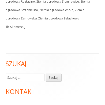
ogrodowa Rozłazino
,
Ziemia ogrodowa Siemirowice
,
Ziemia
ogrodowa Strzebielino
,
Ziemia ogrodowa Wicko
,
Ziemia
ogrodowa Żarnowska
,
Ziemia ogrodowa Żelazkowo
Skomentuj
Ziemia ogrodowa
SZUKAJ
Główny
panel
Szukaj:
boczny
KONTAK