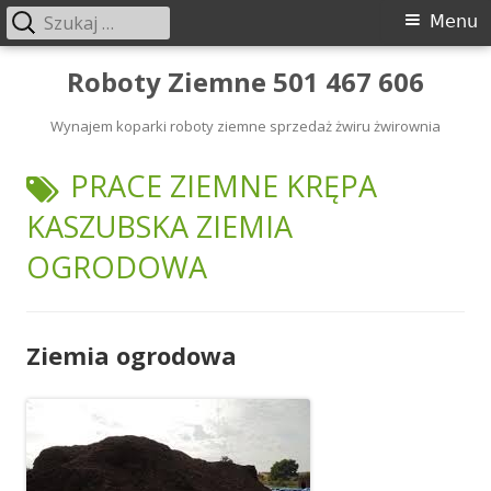
Szukaj:
Menu
Menu
główne
Przeskocz
Roboty Ziemne 501 467 606
do
Wynajem koparki roboty ziemne sprzedaż żwiru żwirownia
treści
TAGI:
PRACE ZIEMNE KRĘPA
KASZUBSKA ZIEMIA
OGRODOWA
Ziemia ogrodowa