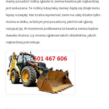
mamy posadzić rośliny iglaste to ziemia kwaśna jak najbardziej
jest wskazana. Te rośliny lubią taką ziemię i będą się dzięki temu
lepiej rozwijały. Nie trzeba wymieniać ziemi na całej działce tylko
można w dołku, w którym jest posadzony jakiś krzak iglasty
nasypać jej. W momencie podlewania ta kwaśna ziemia będzie
dawała choince czy innemu iglakowi takich składników, jakich
najbardziej potrzebuje.