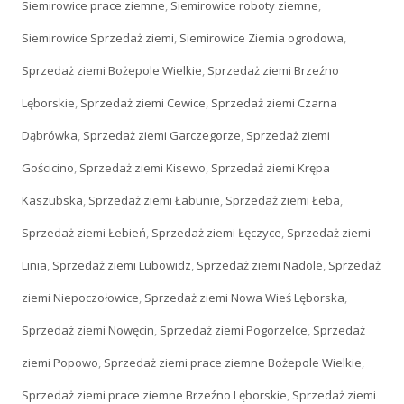
Siemirowice prace ziemne
,
Siemirowice roboty ziemne
,
Siemirowice Sprzedaż ziemi
,
Siemirowice Ziemia ogrodowa
,
Sprzedaż ziemi Bożepole Wielkie
,
Sprzedaż ziemi Brzeźno
Lęborskie
,
Sprzedaż ziemi Cewice
,
Sprzedaż ziemi Czarna
Dąbrówka
,
Sprzedaż ziemi Garczegorze
,
Sprzedaż ziemi
Gościcino
,
Sprzedaż ziemi Kisewo
,
Sprzedaż ziemi Krępa
Kaszubska
,
Sprzedaż ziemi Łabunie
,
Sprzedaż ziemi Łeba
,
Sprzedaż ziemi Łebień
,
Sprzedaż ziemi Łęczyce
,
Sprzedaż ziemi
Linia
,
Sprzedaż ziemi Lubowidz
,
Sprzedaż ziemi Nadole
,
Sprzedaż
ziemi Niepoczołowice
,
Sprzedaż ziemi Nowa Wieś Lęborska
,
Sprzedaż ziemi Nowęcin
,
Sprzedaż ziemi Pogorzelce
,
Sprzedaż
ziemi Popowo
,
Sprzedaż ziemi prace ziemne Bożepole Wielkie
,
Sprzedaż ziemi prace ziemne Brzeźno Lęborskie
,
Sprzedaż ziemi