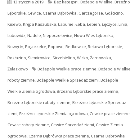
Opublikowano
13 stycznia 2019
Kategorie
Bez kategorii
,
Bożepole Wielkie
,
Brzeźno
Lęborskie
,
Cewice
,
Czarna Dąbrówka
,
Garczegorze
,
Gościcino
,
Kisewo
,
Krępa Kaszubska
,
Łabunie
,
Łeba
,
Łebień
,
Łęczyce
,
Linia
,
Lubowidz
,
Nadole
,
Niepoczołowice
,
Nowa Wieś Lęborska
,
Nowęcin
,
Pogorzelce
,
Popowo
,
Redkowice
,
Rekowo Lęborskie
,
Rozłazino
,
Siemirowice
,
Strzebielino
,
Wicko
,
Żarnowska
,
Żelazkowo
Tagi
Bożepole Wielkie prace ziemne
,
Bożepole Wielkie
roboty ziemne
,
Bożepole Wielkie Sprzedaż ziemi
,
Bożepole
Wielkie Ziemia ogrodowa
,
Brzeźno Lęborskie prace ziemne
,
Brzeźno Lęborskie roboty ziemne
,
Brzeźno Lęborskie Sprzedaż
ziemi
,
Brzeźno Lęborskie Ziemia ogrodowa
,
Cewice prace ziemne
,
Cewice roboty ziemne
,
Cewice Sprzedaż ziemi
,
Cewice Ziemia
ogrodowa
,
Czarna Dąbrówka prace ziemne
,
Czarna Dąbrówka