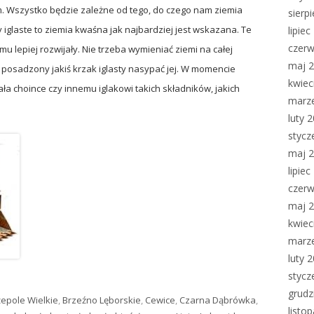
 Wszystko będzie zależne od tego, do czego nam ziemia
sierp
y iglaste to ziemia kwaśna jak najbardziej jest wskazana. Te
lipie
czerw
temu lepiej rozwijały. Nie trzeba wymieniać ziemi na całej
maj 
t posadzony jakiś krzak iglasty nasypać jej. W momencie
kwiec
a choince czy innemu iglakowi takich składników, jakich
marz
luty 
stycz
maj 
lipie
czerw
maj 
kwiec
marz
luty 
stycz
grudz
epole Wielkie
,
Brzeźno Lęborskie
,
Cewice
,
Czarna Dąbrówka
,
listo