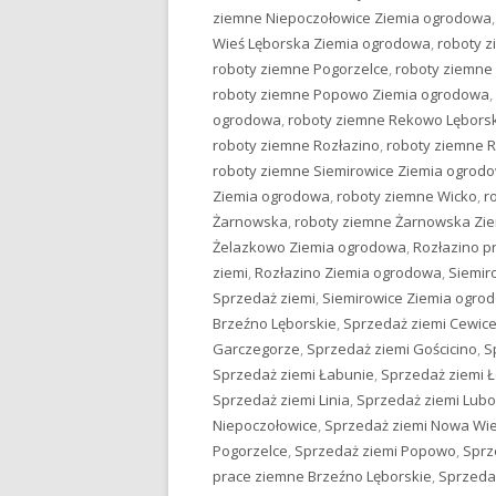
ziemne Niepoczołowice Ziemia ogrodowa
Wieś Lęborska Ziemia ogrodowa
,
roboty 
roboty ziemne Pogorzelce
,
roboty ziemne
roboty ziemne Popowo Ziemia ogrodowa
,
ogrodowa
,
roboty ziemne Rekowo Lębors
roboty ziemne Rozłazino
,
roboty ziemne 
roboty ziemne Siemirowice Ziemia ogrod
Ziemia ogrodowa
,
roboty ziemne Wicko
,
r
Żarnowska
,
roboty ziemne Żarnowska Zi
Żelazkowo Ziemia ogrodowa
,
Rozłazino p
ziemi
,
Rozłazino Ziemia ogrodowa
,
Siemir
Sprzedaż ziemi
,
Siemirowice Ziemia ogro
Brzeźno Lęborskie
,
Sprzedaż ziemi Cewic
Garczegorze
,
Sprzedaż ziemi Gościcino
,
S
Sprzedaż ziemi Łabunie
,
Sprzedaż ziemi 
Sprzedaż ziemi Linia
,
Sprzedaż ziemi Lub
Niepoczołowice
,
Sprzedaż ziemi Nowa Wie
Pogorzelce
,
Sprzedaż ziemi Popowo
,
Sprz
prace ziemne Brzeźno Lęborskie
,
Sprzeda