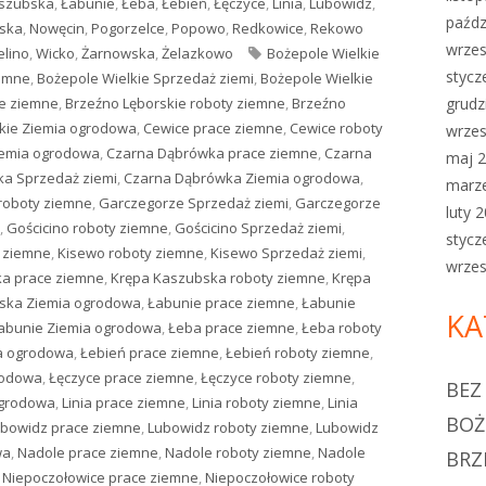
aszubska
,
Łabunie
,
Łeba
,
Łebień
,
Łęczyce
,
Linia
,
Lubowidz
,
paźdz
ska
,
Nowęcin
,
Pogorzelce
,
Popowo
,
Redkowice
,
Rekowo
wrzes
elino
,
Wicko
,
Żarnowska
,
Żelazkowo
Tagi
Bożepole Wielkie
stycz
iemne
,
Bożepole Wielkie Sprzedaż ziemi
,
Bożepole Wielkie
ce ziemne
,
Brzeźno Lęborskie roboty ziemne
,
Brzeźno
grudz
kie Ziemia ogrodowa
,
Cewice prace ziemne
,
Cewice roboty
wrzes
iemia ogrodowa
,
Czarna Dąbrówka prace ziemne
,
Czarna
maj 
a Sprzedaż ziemi
,
Czarna Dąbrówka Ziemia ogrodowa
,
marz
roboty ziemne
,
Garczegorze Sprzedaż ziemi
,
Garczegorze
luty 
,
Gościcino roboty ziemne
,
Gościcino Sprzedaż ziemi
,
stycz
 ziemne
,
Kisewo roboty ziemne
,
Kisewo Sprzedaż ziemi
,
wrzes
a prace ziemne
,
Krępa Kaszubska roboty ziemne
,
Krępa
ska Ziemia ogrodowa
,
Łabunie prace ziemne
,
Łabunie
KA
abunie Ziemia ogrodowa
,
Łeba prace ziemne
,
Łeba roboty
a ogrodowa
,
Łebień prace ziemne
,
Łebień roboty ziemne
,
rodowa
,
Łęczyce prace ziemne
,
Łęczyce roboty ziemne
,
BEZ
ogrodowa
,
Linia prace ziemne
,
Linia roboty ziemne
,
Linia
BOŻ
bowidz prace ziemne
,
Lubowidz roboty ziemne
,
Lubowidz
wa
,
Nadole prace ziemne
,
Nadole roboty ziemne
,
Nadole
BRZ
,
Niepoczołowice prace ziemne
,
Niepoczołowice roboty