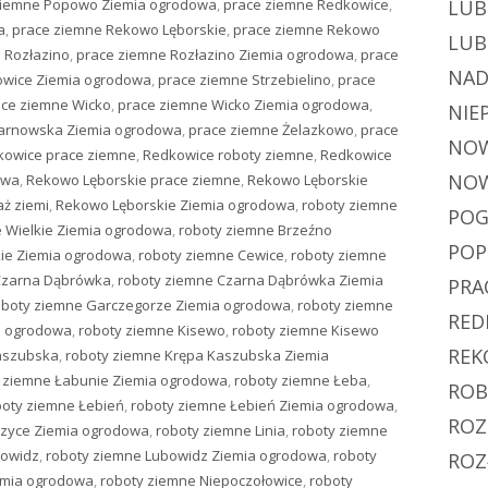
ziemne Popowo Ziemia ogrodowa
,
prace ziemne Redkowice
,
LUB
a
,
prace ziemne Rekowo Lęborskie
,
prace ziemne Rekowo
LUB
 Rozłazino
,
prace ziemne Rozłazino Ziemia ogrodowa
,
prace
NAD
owice Ziemia ogrodowa
,
prace ziemne Strzebielino
,
prace
ace ziemne Wicko
,
prace ziemne Wicko Ziemia ogrodowa
,
NIE
Żarnowska Ziemia ogrodowa
,
prace ziemne Żelazkowo
,
prace
NOW
kowice prace ziemne
,
Redkowice roboty ziemne
,
Redkowice
NOW
owa
,
Rekowo Lęborskie prace ziemne
,
Rekowo Lęborskie
ż ziemi
,
Rekowo Lęborskie Ziemia ogrodowa
,
roboty ziemne
POG
 Wielkie Ziemia ogrodowa
,
roboty ziemne Brzeźno
PO
kie Ziemia ogrodowa
,
roboty ziemne Cewice
,
roboty ziemne
Czarna Dąbrówka
,
roboty ziemne Czarna Dąbrówka Ziemia
PRA
oboty ziemne Garczegorze Ziemia ogrodowa
,
roboty ziemne
RED
a ogrodowa
,
roboty ziemne Kisewo
,
roboty ziemne Kisewo
REK
aszubska
,
roboty ziemne Krępa Kaszubska Ziemia
 ziemne Łabunie Ziemia ogrodowa
,
roboty ziemne Łeba
,
ROB
boty ziemne Łebień
,
roboty ziemne Łebień Ziemia ogrodowa
,
ROZ
czyce Ziemia ogrodowa
,
roboty ziemne Linia
,
roboty ziemne
bowidz
,
roboty ziemne Lubowidz Ziemia ogrodowa
,
roboty
ROZ
emia ogrodowa
,
roboty ziemne Niepoczołowice
,
roboty