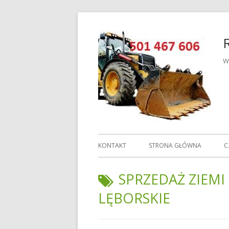
Przeskocz
do
treści
W
Menu
KONTAKT
STRONA GŁÓWNA
C
główne
TAGI:
SPRZEDAŻ ZIEMI
LĘBORSKIE