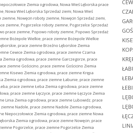
CEW
iepoczołowice Ziemia ogrodowa
,
Nowa Wieś Lęborska prace
CZA
ne
,
Nowa Wieś Lęborska Sprzedaż ziemi
,
Nowa Wieś
e ziemne
,
Nowęcin roboty ziemne
,
Nowęcin Sprzedaż ziemi
,
GAR
ace ziemne
,
Pogorzelce roboty ziemne
,
Pogorzelce Sprzedaż
GOŚ
wo prace ziemne
,
Popowo roboty ziemne
,
Popowo Sprzedaż
emne Bożepole Wielkie
,
prace ziemne Bożepole Wielkie
KIS
Lęborskie
,
prace ziemne Brzeźno Lęborskie Ziemia
KOP
iemne Cewice Ziemia ogrodowa
,
prace ziemne Czarna
KRĘ
a Ziemia ogrodowa
,
prace ziemne Garczegorze
,
prace
ace ziemne Gościcino
,
prace ziemne Gościcino Ziemia
ŁAB
iemne Kisewo Ziemia ogrodowa
,
prace ziemne Krępa
ŁEB
ka Ziemia ogrodowa
,
prace ziemne Łabunie
,
prace ziemne
Łeba
,
prace ziemne Łeba Ziemia ogrodowa
,
prace ziemne
ŁEB
odowa
,
prace ziemne Łęczyce
,
prace ziemne Łęczyce Ziemia
LĘB
ne Linia Ziemia ogrodowa
,
prace ziemne Lubowidz
,
prace
LĘB
 ziemne Nadole
,
prace ziemne Nadole Ziemia ogrodowa
,
ne Niepoczołowice Ziemia ogrodowa
,
prace ziemne Nowa
ŁĘC
Lęborska Ziemia ogrodowa
,
prace ziemne Nowęcin
,
prace
LINI
ziemne Pogorzelce
,
prace ziemne Pogorzelce Ziemia