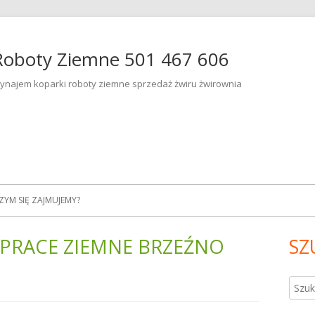
Roboty Ziemne 501 467 606
ynajem koparki roboty ziemne sprzedaż żwiru żwirownia
ZYM SIĘ ZAJMUJEMY?
 PRACE ZIEMNE BRZEŹNO
SZ
Gł
pa
Szuka
bo