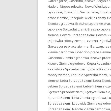
Garczegorze
,
Gościcino
,
Kisewo
,
Krępa K
Nadole
,
Niepoczołowice
,
Nowa Wieś Lębor
Lęborskie
,
Rozłazino
,
Siemirowice
,
Strzebi
prace ziemne
,
Bożepole Wielkie roboty z
Ziemia ogrodowa
,
Brzeźno Lęborskie pra
Lęborskie Sprzedaż ziemi
,
Brzeźno Lębors
ziemne
,
Cewice Sprzedaż ziemi
,
Cewice Z
Dąbrówka roboty ziemne
,
Czarna Dąbrówk
Garczegorze prace ziemne
,
Garczegorze 
Ziemia ogrodowa
,
Gościcino prace ziemne
Gościcino Ziemia ogrodowa
,
Kisewo prace
Kisewo Ziemia ogrodowa
,
Krępa Kaszubsk
Kaszubska Sprzedaż ziemi
,
Krępa Kaszub
roboty ziemne
,
Łabunie Sprzedaż ziemi
,
Ł
ziemne
,
Łeba Sprzedaż ziemi
,
Łeba Ziemi
Łebień Sprzedaż ziemi
,
Łebień Ziemia og
Łęczyce Sprzedaż ziemi
,
Łęczyce Ziemia 
Sprzedaż ziemi
,
Linia Ziemia ogrodowa
,
Lu
Sprzedaż ziemi
,
Lubowidz Ziemia ogrodo
Sprzedaż ziemi
,
Nadole Ziemia ogrodowa