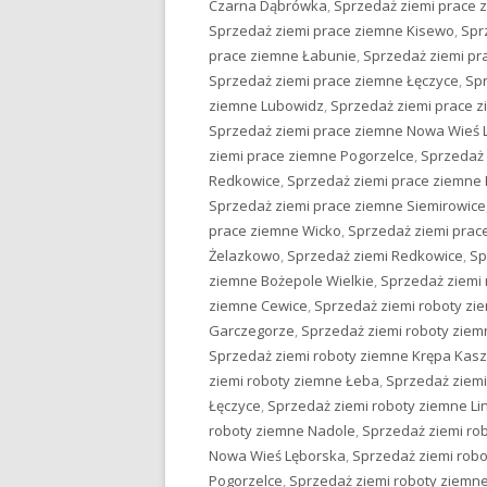
Czarna Dąbrówka
,
Sprzedaż ziemi prace 
Sprzedaż ziemi prace ziemne Kisewo
,
Spr
prace ziemne Łabunie
,
Sprzedaż ziemi pr
Sprzedaż ziemi prace ziemne Łęczyce
,
Spr
ziemne Lubowidz
,
Sprzedaż ziemi prace 
Sprzedaż ziemi prace ziemne Nowa Wieś 
ziemi prace ziemne Pogorzelce
,
Sprzedaż
Redkowice
,
Sprzedaż ziemi prace ziemne
Sprzedaż ziemi prace ziemne Siemirowice
prace ziemne Wicko
,
Sprzedaż ziemi pra
Żelazkowo
,
Sprzedaż ziemi Redkowice
,
Sp
ziemne Bożepole Wielkie
,
Sprzedaż ziemi 
ziemne Cewice
,
Sprzedaż ziemi roboty z
Garczegorze
,
Sprzedaż ziemi roboty ziem
Sprzedaż ziemi roboty ziemne Krępa Kas
ziemi roboty ziemne Łeba
,
Sprzedaż ziemi
Łęczyce
,
Sprzedaż ziemi roboty ziemne Li
roboty ziemne Nadole
,
Sprzedaż ziemi ro
Nowa Wieś Lęborska
,
Sprzedaż ziemi rob
Pogorzelce
,
Sprzedaż ziemi roboty ziem