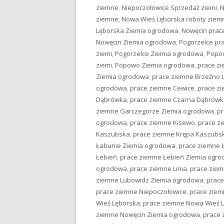
ziemne
,
Niepoczołowice Sprzedaż ziemi
,
N
ziemne
,
Nowa Wieś Lęborska roboty ziem
Lęborska Ziemia ogrodowa
,
Nowęcin prac
Nowęcin Ziemia ogrodowa
,
Pogorzelce pr
ziemi
,
Pogorzelce Ziemia ogrodowa
,
Popo
ziemi
,
Popowo Ziemia ogrodowa
,
prace zi
Ziemia ogrodowa
,
prace ziemne Brzeźno 
ogrodowa
,
prace ziemne Cewice
,
prace z
Dąbrówka
,
prace ziemne Czarna Dąbrówk
ziemne Garczegorze Ziemia ogrodowa
,
pr
ogrodowa
,
prace ziemne Kisewo
,
prace z
Kaszubska
,
prace ziemne Krępa Kaszubs
Łabunie Ziemia ogrodowa
,
prace ziemne 
Łebień
,
prace ziemne Łebień Ziemia ogr
ogrodowa
,
prace ziemne Linia
,
prace ziem
ziemne Lubowidz Ziemia ogrodowa
,
prace
prace ziemne Niepoczołowice
,
prace ziem
Wieś Lęborska
,
prace ziemne Nowa Wieś 
ziemne Nowęcin Ziemia ogrodowa
,
prace 