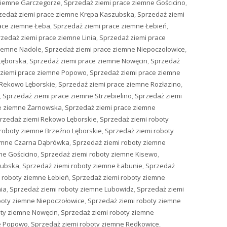
ziemne Garczegorze
,
Sprzedaż ziemi prace ziemne Gościcino
,
zedaż ziemi prace ziemne Krępa Kaszubska
,
Sprzedaż ziemi
ace ziemne Łeba
,
Sprzedaż ziemi prace ziemne Łebień
,
zedaż ziemi prace ziemne Linia
,
Sprzedaż ziemi prace
ziemne Nadole
,
Sprzedaż ziemi prace ziemne Niepoczołowice
,
Lęborska
,
Sprzedaż ziemi prace ziemne Nowęcin
,
Sprzedaż
 ziemi prace ziemne Popowo
,
Sprzedaż ziemi prace ziemne
 Rekowo Lęborskie
,
Sprzedaż ziemi prace ziemne Rozłazino
,
,
Sprzedaż ziemi prace ziemne Strzebielino
,
Sprzedaż ziemi
ce ziemne Żarnowska
,
Sprzedaż ziemi prace ziemne
rzedaż ziemi Rekowo Lęborskie
,
Sprzedaż ziemi roboty
roboty ziemne Brzeźno Lęborskie
,
Sprzedaż ziemi roboty
iemne Czarna Dąbrówka
,
Sprzedaż ziemi roboty ziemne
ne Gościcino
,
Sprzedaż ziemi roboty ziemne Kisewo
,
zubska
,
Sprzedaż ziemi roboty ziemne Łabunie
,
Sprzedaż
 roboty ziemne Łebień
,
Sprzedaż ziemi roboty ziemne
nia
,
Sprzedaż ziemi roboty ziemne Lubowidz
,
Sprzedaż ziemi
boty ziemne Niepoczołowice
,
Sprzedaż ziemi roboty ziemne
oty ziemne Nowęcin
,
Sprzedaż ziemi roboty ziemne
ne Popowo
,
Sprzedaż ziemi roboty ziemne Redkowice
,