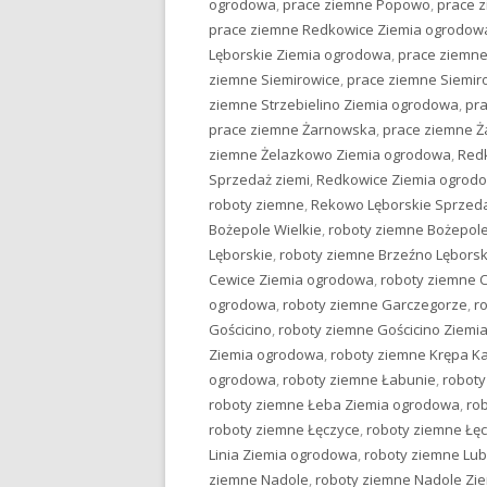
ogrodowa
,
prace ziemne Popowo
,
prace 
prace ziemne Redkowice Ziemia ogrodow
Lęborskie Ziemia ogrodowa
,
prace ziemne
ziemne Siemirowice
,
prace ziemne Siemir
ziemne Strzebielino Ziemia ogrodowa
,
pr
prace ziemne Żarnowska
,
prace ziemne 
ziemne Żelazkowo Ziemia ogrodowa
,
Red
Sprzedaż ziemi
,
Redkowice Ziemia ogrod
roboty ziemne
,
Rekowo Lęborskie Sprzeda
Bożepole Wielkie
,
roboty ziemne Bożepole
Lęborskie
,
roboty ziemne Brzeźno Lębors
Cewice Ziemia ogrodowa
,
roboty ziemne 
ogrodowa
,
roboty ziemne Garczegorze
,
r
Gościcino
,
roboty ziemne Gościcino Ziemi
Ziemia ogrodowa
,
roboty ziemne Krępa K
ogrodowa
,
roboty ziemne Łabunie
,
roboty
roboty ziemne Łeba Ziemia ogrodowa
,
ro
roboty ziemne Łęczyce
,
roboty ziemne Łę
Linia Ziemia ogrodowa
,
roboty ziemne Lu
ziemne Nadole
,
roboty ziemne Nadole Zi