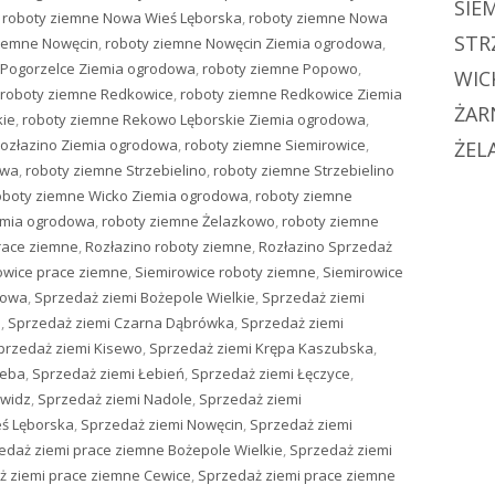
SIE
,
roboty ziemne Nowa Wieś Lęborska
,
roboty ziemne Nowa
STR
ziemne Nowęcin
,
roboty ziemne Nowęcin Ziemia ogrodowa
,
 Pogorzelce Ziemia ogrodowa
,
roboty ziemne Popowo
,
WIC
roboty ziemne Redkowice
,
roboty ziemne Redkowice Ziemia
ŻAR
kie
,
roboty ziemne Rekowo Lęborskie Ziemia ogrodowa
,
Rozłazino Ziemia ogrodowa
,
roboty ziemne Siemirowice
,
ŻEL
owa
,
roboty ziemne Strzebielino
,
roboty ziemne Strzebielino
oboty ziemne Wicko Ziemia ogrodowa
,
roboty ziemne
emia ogrodowa
,
roboty ziemne Żelazkowo
,
roboty ziemne
race ziemne
,
Rozłazino roboty ziemne
,
Rozłazino Sprzedaż
owice prace ziemne
,
Siemirowice roboty ziemne
,
Siemirowice
dowa
,
Sprzedaż ziemi Bożepole Wielkie
,
Sprzedaż ziemi
e
,
Sprzedaż ziemi Czarna Dąbrówka
,
Sprzedaż ziemi
przedaż ziemi Kisewo
,
Sprzedaż ziemi Krępa Kaszubska
,
Łeba
,
Sprzedaż ziemi Łebień
,
Sprzedaż ziemi Łęczyce
,
owidz
,
Sprzedaż ziemi Nadole
,
Sprzedaż ziemi
ś Lęborska
,
Sprzedaż ziemi Nowęcin
,
Sprzedaż ziemi
edaż ziemi prace ziemne Bożepole Wielkie
,
Sprzedaż ziemi
ż ziemi prace ziemne Cewice
,
Sprzedaż ziemi prace ziemne