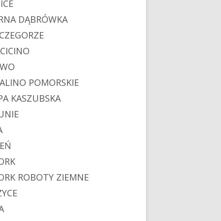
ICE
RNA DĄBRÓWKA
CZEGORZE
CICINO
EWO
ALINO POMORSKIE
PA KASZUBSKA
UNIE
A
IEŃ
ORK
ORK ROBOTY ZIEMNE
ZYCE
A