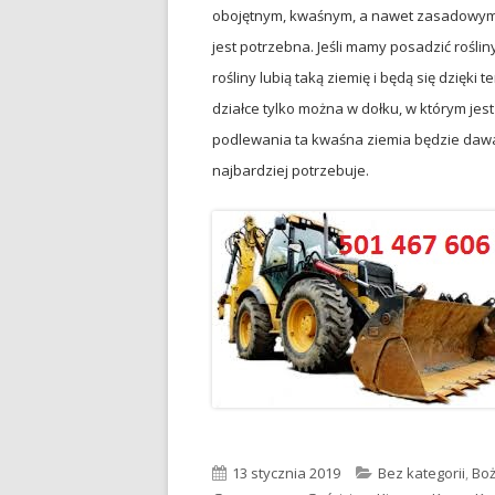
obojętnym, kwaśnym, a nawet zasadowym.
jest potrzebna. Jeśli mamy posadzić roślin
rośliny lubią taką ziemię i będą się dzięki 
działce tylko można w dołku, w którym jes
podlewania ta kwaśna ziemia będzie dawał
najbardziej potrzebuje.
Opublikowano
13 stycznia 2019
Kategorie
Bez kategorii
,
Boż