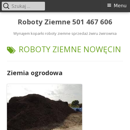
Szukaj:
Menu
Menu
główne
Przeskocz
Roboty Ziemne 501 467 606
do
Wynajem koparki roboty ziemne sprzedaż żwiru żwirownia
treści
TAGI:
ROBOTY ZIEMNE NOWĘCIN
Ziemia ogrodowa