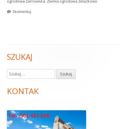
ogrodowa Żarnowska
,
Ziemia ogrodowa Żelazkowo
Skomentuj
Ziemia ogrodowa
SZUKAJ
Główny
panel
Szukaj:
boczny
KONTAK