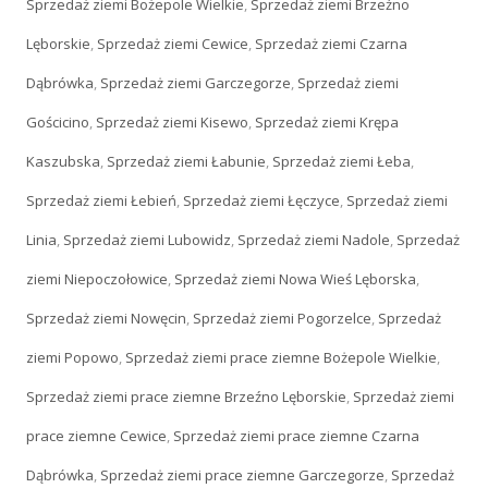
Sprzedaż ziemi Bożepole Wielkie
,
Sprzedaż ziemi Brzeźno
Lęborskie
,
Sprzedaż ziemi Cewice
,
Sprzedaż ziemi Czarna
Dąbrówka
,
Sprzedaż ziemi Garczegorze
,
Sprzedaż ziemi
Gościcino
,
Sprzedaż ziemi Kisewo
,
Sprzedaż ziemi Krępa
Kaszubska
,
Sprzedaż ziemi Łabunie
,
Sprzedaż ziemi Łeba
,
Sprzedaż ziemi Łebień
,
Sprzedaż ziemi Łęczyce
,
Sprzedaż ziemi
Linia
,
Sprzedaż ziemi Lubowidz
,
Sprzedaż ziemi Nadole
,
Sprzedaż
ziemi Niepoczołowice
,
Sprzedaż ziemi Nowa Wieś Lęborska
,
Sprzedaż ziemi Nowęcin
,
Sprzedaż ziemi Pogorzelce
,
Sprzedaż
ziemi Popowo
,
Sprzedaż ziemi prace ziemne Bożepole Wielkie
,
Sprzedaż ziemi prace ziemne Brzeźno Lęborskie
,
Sprzedaż ziemi
prace ziemne Cewice
,
Sprzedaż ziemi prace ziemne Czarna
Dąbrówka
,
Sprzedaż ziemi prace ziemne Garczegorze
,
Sprzedaż