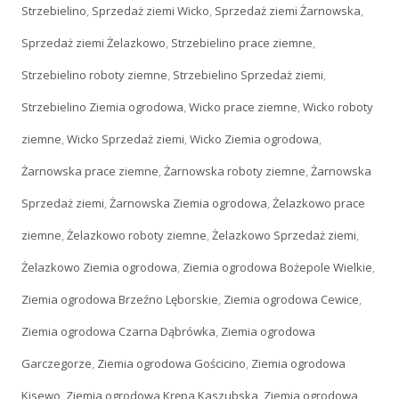
Strzebielino
,
Sprzedaż ziemi Wicko
,
Sprzedaż ziemi Żarnowska
,
Sprzedaż ziemi Żelazkowo
,
Strzebielino prace ziemne
,
Strzebielino roboty ziemne
,
Strzebielino Sprzedaż ziemi
,
Strzebielino Ziemia ogrodowa
,
Wicko prace ziemne
,
Wicko roboty
ziemne
,
Wicko Sprzedaż ziemi
,
Wicko Ziemia ogrodowa
,
Żarnowska prace ziemne
,
Żarnowska roboty ziemne
,
Żarnowska
Sprzedaż ziemi
,
Żarnowska Ziemia ogrodowa
,
Żelazkowo prace
ziemne
,
Żelazkowo roboty ziemne
,
Żelazkowo Sprzedaż ziemi
,
Żelazkowo Ziemia ogrodowa
,
Ziemia ogrodowa Bożepole Wielkie
,
Ziemia ogrodowa Brzeźno Lęborskie
,
Ziemia ogrodowa Cewice
,
Ziemia ogrodowa Czarna Dąbrówka
,
Ziemia ogrodowa
Garczegorze
,
Ziemia ogrodowa Gościcino
,
Ziemia ogrodowa
Kisewo
,
Ziemia ogrodowa Krępa Kaszubska
,
Ziemia ogrodowa