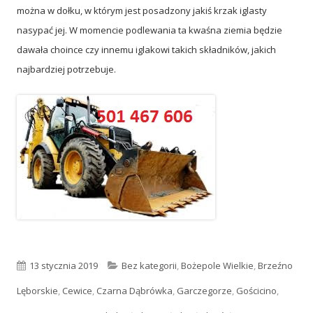
można w dołku, w którym jest posadzony jakiś krzak iglasty
nasypać jej. W momencie podlewania ta kwaśna ziemia będzie
dawała choince czy innemu iglakowi takich składników, jakich
najbardziej potrzebuje.
Opublikowano
13 stycznia 2019
Kategorie
Bez kategorii
,
Bożepole Wielkie
,
Brzeźno
Lęborskie
,
Cewice
,
Czarna Dąbrówka
,
Garczegorze
,
Gościcino
,