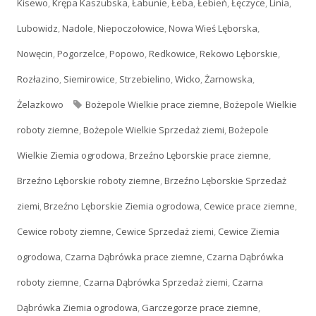
Kisewo
,
Krępa Kaszubska
,
Łabunie
,
Łeba
,
Łebień
,
Łęczyce
,
Linia
,
Lubowidz
,
Nadole
,
Niepoczołowice
,
Nowa Wieś Lęborska
,
Nowęcin
,
Pogorzelce
,
Popowo
,
Redkowice
,
Rekowo Lęborskie
,
Rozłazino
,
Siemirowice
,
Strzebielino
,
Wicko
,
Żarnowska
,
Żelazkowo
Tagi
Bożepole Wielkie prace ziemne
,
Bożepole Wielkie
roboty ziemne
,
Bożepole Wielkie Sprzedaż ziemi
,
Bożepole
Wielkie Ziemia ogrodowa
,
Brzeźno Lęborskie prace ziemne
,
Brzeźno Lęborskie roboty ziemne
,
Brzeźno Lęborskie Sprzedaż
ziemi
,
Brzeźno Lęborskie Ziemia ogrodowa
,
Cewice prace ziemne
,
Cewice roboty ziemne
,
Cewice Sprzedaż ziemi
,
Cewice Ziemia
ogrodowa
,
Czarna Dąbrówka prace ziemne
,
Czarna Dąbrówka
roboty ziemne
,
Czarna Dąbrówka Sprzedaż ziemi
,
Czarna
Dąbrówka Ziemia ogrodowa
,
Garczegorze prace ziemne
,