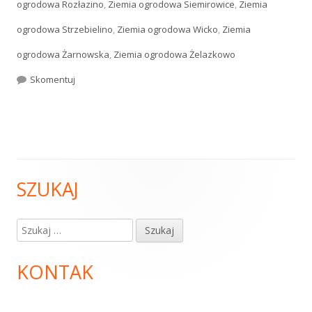
ogrodowa Rozłazino
,
Ziemia ogrodowa Siemirowice
,
Ziemia
ogrodowa Strzebielino
,
Ziemia ogrodowa Wicko
,
Ziemia
ogrodowa Żarnowska
,
Ziemia ogrodowa Żelazkowo
Skomentuj
Ziemia ogrodowa
SZUKAJ
Główny
panel
Szukaj:
boczny
KONTAK