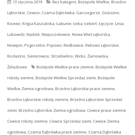
Opublikowano
13 stycznia 2019
Kategorie
Bez kategorii
,
Bożepole Wielkie
,
Brzeźno
Lęborskie
,
Cewice
,
Czarna Dąbrówka
,
Garczegorze
,
Gościcino
,
Kisewo
,
Krępa Kaszubska
,
Łabunie
,
Łeba
,
Łebień
,
Łęczyce
,
Linia
,
Lubowidz
,
Nadole
,
Niepoczołowice
,
Nowa Wieś Lęborska
,
Nowęcin
,
Pogorzelce
,
Popowo
,
Redkowice
,
Rekowo Lęborskie
,
Rozłazino
,
Siemirowice
,
Strzebielino
,
Wicko
,
Żarnowska
,
Żelazkowo
Tagi
Bożepole Wielkie prace ziemne
,
Bożepole Wielkie
roboty ziemne
,
Bożepole Wielkie Sprzedaż ziemi
,
Bożepole
Wielkie Ziemia ogrodowa
,
Brzeźno Lęborskie prace ziemne
,
Brzeźno Lęborskie roboty ziemne
,
Brzeźno Lęborskie Sprzedaż
ziemi
,
Brzeźno Lęborskie Ziemia ogrodowa
,
Cewice prace ziemne
,
Cewice roboty ziemne
,
Cewice Sprzedaż ziemi
,
Cewice Ziemia
ogrodowa
,
Czarna Dąbrówka prace ziemne
,
Czarna Dąbrówka