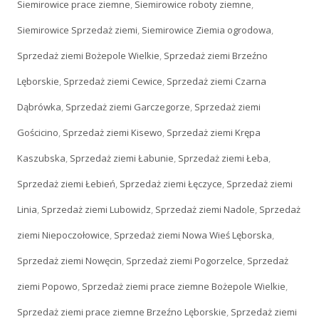
Siemirowice prace ziemne
,
Siemirowice roboty ziemne
,
Siemirowice Sprzedaż ziemi
,
Siemirowice Ziemia ogrodowa
,
Sprzedaż ziemi Bożepole Wielkie
,
Sprzedaż ziemi Brzeźno
Lęborskie
,
Sprzedaż ziemi Cewice
,
Sprzedaż ziemi Czarna
Dąbrówka
,
Sprzedaż ziemi Garczegorze
,
Sprzedaż ziemi
Gościcino
,
Sprzedaż ziemi Kisewo
,
Sprzedaż ziemi Krępa
Kaszubska
,
Sprzedaż ziemi Łabunie
,
Sprzedaż ziemi Łeba
,
Sprzedaż ziemi Łebień
,
Sprzedaż ziemi Łęczyce
,
Sprzedaż ziemi
Linia
,
Sprzedaż ziemi Lubowidz
,
Sprzedaż ziemi Nadole
,
Sprzedaż
ziemi Niepoczołowice
,
Sprzedaż ziemi Nowa Wieś Lęborska
,
Sprzedaż ziemi Nowęcin
,
Sprzedaż ziemi Pogorzelce
,
Sprzedaż
ziemi Popowo
,
Sprzedaż ziemi prace ziemne Bożepole Wielkie
,
Sprzedaż ziemi prace ziemne Brzeźno Lęborskie
,
Sprzedaż ziemi