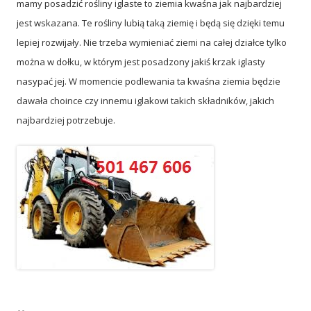
mamy posadzić rośliny iglaste to ziemia kwaśna jak najbardziej
jest wskazana. Te rośliny lubią taką ziemię i będą się dzięki temu
lepiej rozwijały. Nie trzeba wymieniać ziemi na całej działce tylko
można w dołku, w którym jest posadzony jakiś krzak iglasty
nasypać jej. W momencie podlewania ta kwaśna ziemia będzie
dawała choince czy innemu iglakowi takich składników, jakich
najbardziej potrzebuje.