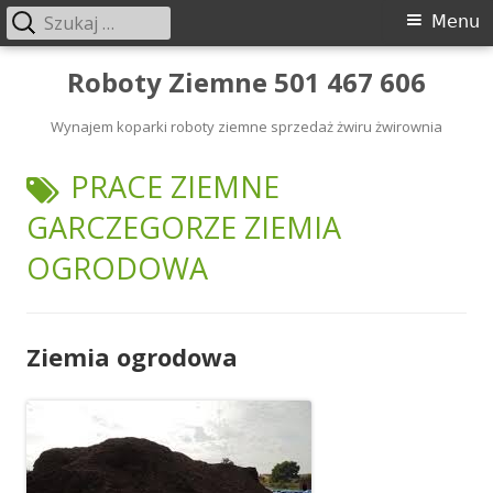
Szukaj:
Menu
Menu
główne
Przeskocz
Roboty Ziemne 501 467 606
do
Wynajem koparki roboty ziemne sprzedaż żwiru żwirownia
treści
TAGI:
PRACE ZIEMNE
GARCZEGORZE ZIEMIA
OGRODOWA
Ziemia ogrodowa