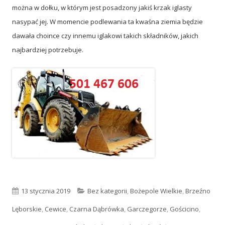
można w dołku, w którym jest posadzony jakiś krzak iglasty
nasypać jej. W momencie podlewania ta kwaśna ziemia będzie
dawała choince czy innemu iglakowi takich składników, jakich
najbardziej potrzebuje.
Opublikowano
13 stycznia 2019
Kategorie
Bez kategorii
,
Bożepole Wielkie
,
Brzeźno
Lęborskie
,
Cewice
,
Czarna Dąbrówka
,
Garczegorze
,
Gościcino
,