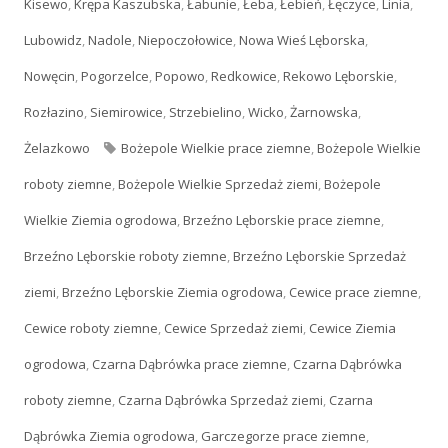
Kisewo
,
Krępa Kaszubska
,
Łabunie
,
Łeba
,
Łebień
,
Łęczyce
,
Linia
,
Lubowidz
,
Nadole
,
Niepoczołowice
,
Nowa Wieś Lęborska
,
Nowęcin
,
Pogorzelce
,
Popowo
,
Redkowice
,
Rekowo Lęborskie
,
Rozłazino
,
Siemirowice
,
Strzebielino
,
Wicko
,
Żarnowska
,
Żelazkowo
Tagi
Bożepole Wielkie prace ziemne
,
Bożepole Wielkie
roboty ziemne
,
Bożepole Wielkie Sprzedaż ziemi
,
Bożepole
Wielkie Ziemia ogrodowa
,
Brzeźno Lęborskie prace ziemne
,
Brzeźno Lęborskie roboty ziemne
,
Brzeźno Lęborskie Sprzedaż
ziemi
,
Brzeźno Lęborskie Ziemia ogrodowa
,
Cewice prace ziemne
,
Cewice roboty ziemne
,
Cewice Sprzedaż ziemi
,
Cewice Ziemia
ogrodowa
,
Czarna Dąbrówka prace ziemne
,
Czarna Dąbrówka
roboty ziemne
,
Czarna Dąbrówka Sprzedaż ziemi
,
Czarna
Dąbrówka Ziemia ogrodowa
,
Garczegorze prace ziemne
,