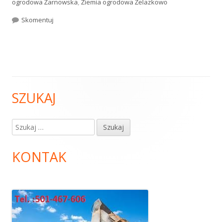
ogrodowa Żarnowska
,
Ziemia ogrodowa Żelazkowo
Skomentuj
Ziemia ogrodowa
SZUKAJ
Główny
panel
Szukaj:
boczny
KONTAK