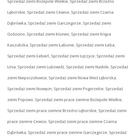
Sprzedaż ziemi Bożepole Wielkie
,
Sprzedaż ziemi Brzeźno
Lęborskie
,
Sprzedaż ziemi Cewice
,
Sprzedaż ziemi Czarna
Dąbrówka
,
Sprzedaż ziemi Garczegorze
,
Sprzedaż ziemi
Gościcino
,
Sprzedaż ziemi Kisewo
,
Sprzedaż ziemi Krępa
Kaszubska
,
Sprzedaż ziemi Łabunie
,
Sprzedaż ziemi Łeba
,
Sprzedaż ziemi Łebień
,
Sprzedaż ziemi Łęczyce
,
Sprzedaż ziemi
Linia
,
Sprzedaż ziemi Lubowidz
,
Sprzedaż ziemi Nadole
,
Sprzedaż
ziemi Niepoczołowice
,
Sprzedaż ziemi Nowa Wieś Lęborska
,
Sprzedaż ziemi Nowęcin
,
Sprzedaż ziemi Pogorzelce
,
Sprzedaż
ziemi Popowo
,
Sprzedaż ziemi prace ziemne Bożepole Wielkie
,
Sprzedaż ziemi prace ziemne Brzeźno Lęborskie
,
Sprzedaż ziemi
prace ziemne Cewice
,
Sprzedaż ziemi prace ziemne Czarna
Dąbrówka
,
Sprzedaż ziemi prace ziemne Garczegorze
,
Sprzedaż