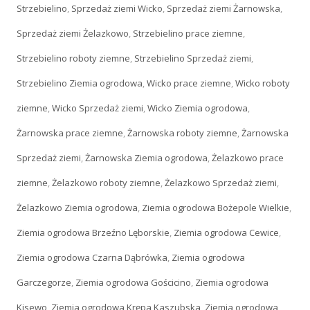
Strzebielino
,
Sprzedaż ziemi Wicko
,
Sprzedaż ziemi Żarnowska
,
Sprzedaż ziemi Żelazkowo
,
Strzebielino prace ziemne
,
Strzebielino roboty ziemne
,
Strzebielino Sprzedaż ziemi
,
Strzebielino Ziemia ogrodowa
,
Wicko prace ziemne
,
Wicko roboty
ziemne
,
Wicko Sprzedaż ziemi
,
Wicko Ziemia ogrodowa
,
Żarnowska prace ziemne
,
Żarnowska roboty ziemne
,
Żarnowska
Sprzedaż ziemi
,
Żarnowska Ziemia ogrodowa
,
Żelazkowo prace
ziemne
,
Żelazkowo roboty ziemne
,
Żelazkowo Sprzedaż ziemi
,
Żelazkowo Ziemia ogrodowa
,
Ziemia ogrodowa Bożepole Wielkie
,
Ziemia ogrodowa Brzeźno Lęborskie
,
Ziemia ogrodowa Cewice
,
Ziemia ogrodowa Czarna Dąbrówka
,
Ziemia ogrodowa
Garczegorze
,
Ziemia ogrodowa Gościcino
,
Ziemia ogrodowa
Kisewo
,
Ziemia ogrodowa Krępa Kaszubska
,
Ziemia ogrodowa