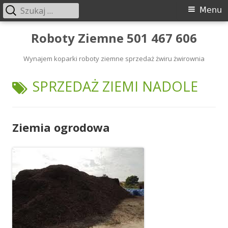
Szukaj:
Menu
Menu
główne
Przeskocz
Roboty Ziemne 501 467 606
do
Wynajem koparki roboty ziemne sprzedaż żwiru żwirownia
treści
TAGI:
SPRZEDAŻ ZIEMI NADOLE
Ziemia ogrodowa