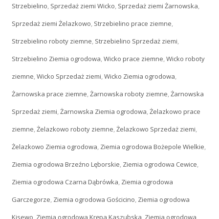
Strzebielino
,
Sprzedaż ziemi Wicko
,
Sprzedaż ziemi Żarnowska
,
Sprzedaż ziemi Żelazkowo
,
Strzebielino prace ziemne
,
Strzebielino roboty ziemne
,
Strzebielino Sprzedaż ziemi
,
Strzebielino Ziemia ogrodowa
,
Wicko prace ziemne
,
Wicko roboty
ziemne
,
Wicko Sprzedaż ziemi
,
Wicko Ziemia ogrodowa
,
Żarnowska prace ziemne
,
Żarnowska roboty ziemne
,
Żarnowska
Sprzedaż ziemi
,
Żarnowska Ziemia ogrodowa
,
Żelazkowo prace
ziemne
,
Żelazkowo roboty ziemne
,
Żelazkowo Sprzedaż ziemi
,
Żelazkowo Ziemia ogrodowa
,
Ziemia ogrodowa Bożepole Wielkie
,
Ziemia ogrodowa Brzeźno Lęborskie
,
Ziemia ogrodowa Cewice
,
Ziemia ogrodowa Czarna Dąbrówka
,
Ziemia ogrodowa
Garczegorze
,
Ziemia ogrodowa Gościcino
,
Ziemia ogrodowa
Kisewo
,
Ziemia ogrodowa Krępa Kaszubska
,
Ziemia ogrodowa