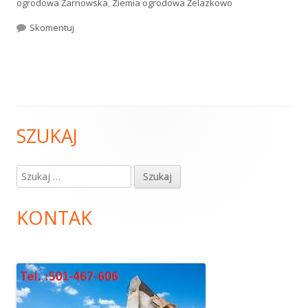
ogrodowa Żarnowska
,
Ziemia ogrodowa Żelazkowo
Skomentuj
Ziemia ogrodowa
SZUKAJ
Główny
panel
Szukaj:
boczny
KONTAK