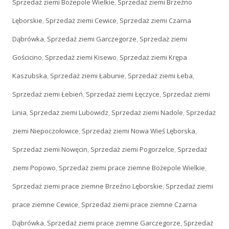
Sprzedaż ziemi Bożepole Wielkie
,
Sprzedaż ziemi Brzeźno
Lęborskie
,
Sprzedaż ziemi Cewice
,
Sprzedaż ziemi Czarna
Dąbrówka
,
Sprzedaż ziemi Garczegorze
,
Sprzedaż ziemi
Gościcino
,
Sprzedaż ziemi Kisewo
,
Sprzedaż ziemi Krępa
Kaszubska
,
Sprzedaż ziemi Łabunie
,
Sprzedaż ziemi Łeba
,
Sprzedaż ziemi Łebień
,
Sprzedaż ziemi Łęczyce
,
Sprzedaż ziemi
Linia
,
Sprzedaż ziemi Lubowidz
,
Sprzedaż ziemi Nadole
,
Sprzedaż
ziemi Niepoczołowice
,
Sprzedaż ziemi Nowa Wieś Lęborska
,
Sprzedaż ziemi Nowęcin
,
Sprzedaż ziemi Pogorzelce
,
Sprzedaż
ziemi Popowo
,
Sprzedaż ziemi prace ziemne Bożepole Wielkie
,
Sprzedaż ziemi prace ziemne Brzeźno Lęborskie
,
Sprzedaż ziemi
prace ziemne Cewice
,
Sprzedaż ziemi prace ziemne Czarna
Dąbrówka
,
Sprzedaż ziemi prace ziemne Garczegorze
,
Sprzedaż