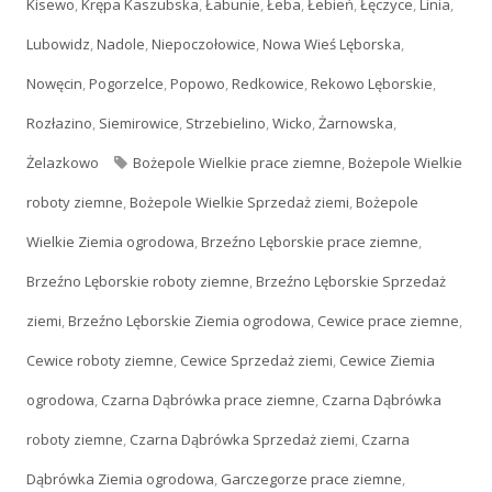
Kisewo
,
Krępa Kaszubska
,
Łabunie
,
Łeba
,
Łebień
,
Łęczyce
,
Linia
,
Lubowidz
,
Nadole
,
Niepoczołowice
,
Nowa Wieś Lęborska
,
Nowęcin
,
Pogorzelce
,
Popowo
,
Redkowice
,
Rekowo Lęborskie
,
Rozłazino
,
Siemirowice
,
Strzebielino
,
Wicko
,
Żarnowska
,
Żelazkowo
Tagi
Bożepole Wielkie prace ziemne
,
Bożepole Wielkie
roboty ziemne
,
Bożepole Wielkie Sprzedaż ziemi
,
Bożepole
Wielkie Ziemia ogrodowa
,
Brzeźno Lęborskie prace ziemne
,
Brzeźno Lęborskie roboty ziemne
,
Brzeźno Lęborskie Sprzedaż
ziemi
,
Brzeźno Lęborskie Ziemia ogrodowa
,
Cewice prace ziemne
,
Cewice roboty ziemne
,
Cewice Sprzedaż ziemi
,
Cewice Ziemia
ogrodowa
,
Czarna Dąbrówka prace ziemne
,
Czarna Dąbrówka
roboty ziemne
,
Czarna Dąbrówka Sprzedaż ziemi
,
Czarna
Dąbrówka Ziemia ogrodowa
,
Garczegorze prace ziemne
,