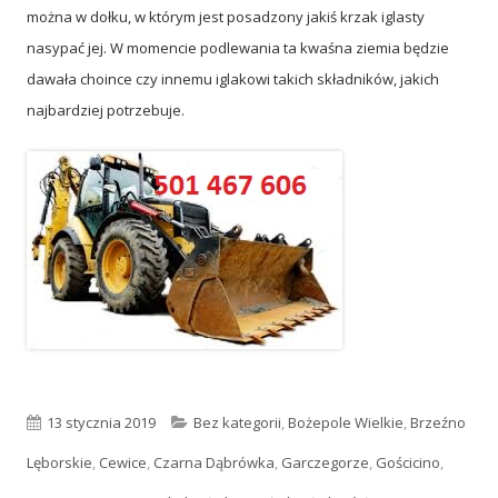
można w dołku, w którym jest posadzony jakiś krzak iglasty
nasypać jej. W momencie podlewania ta kwaśna ziemia będzie
dawała choince czy innemu iglakowi takich składników, jakich
najbardziej potrzebuje.
Opublikowano
13 stycznia 2019
Kategorie
Bez kategorii
,
Bożepole Wielkie
,
Brzeźno
Lęborskie
,
Cewice
,
Czarna Dąbrówka
,
Garczegorze
,
Gościcino
,