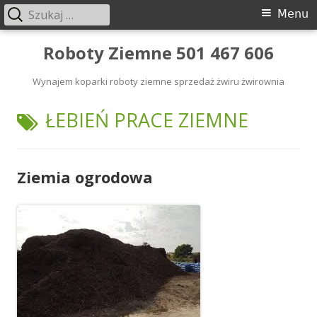
Szukaj:
Menu
Menu
główne
Przeskocz
Roboty Ziemne 501 467 606
do
Wynajem koparki roboty ziemne sprzedaż żwiru żwirownia
treści
TAGI:
ŁEBIEŃ PRACE ZIEMNE
Ziemia ogrodowa