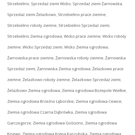
Strzebielino
,
Sprzedaż ziemi Wicko
,
Sprzedaż ziemi Żarnowska
,
Sprzedaż ziemi Żelazkowo
,
Strzebielino prace ziemne
,
Strzebielino roboty ziemne
,
Strzebielino Sprzedaż ziemi
,
Strzebielino Ziemia ogrodowa
,
Wicko prace ziemne
,
Wicko roboty
ziemne
,
Wicko Sprzedaż ziemi
,
Wicko Ziemia ogrodowa
,
Żarnowska prace ziemne
,
Żarnowska roboty ziemne
,
Żarnowska
Sprzedaż ziemi
,
Żarnowska Ziemia ogrodowa
,
Żelazkowo prace
ziemne
,
Żelazkowo roboty ziemne
,
Żelazkowo Sprzedaż ziemi
,
Żelazkowo Ziemia ogrodowa
,
Ziemia ogrodowa Bożepole Wielkie
,
Ziemia ogrodowa Brzeźno Lęborskie
,
Ziemia ogrodowa Cewice
,
Ziemia ogrodowa Czarna Dąbrówka
,
Ziemia ogrodowa
Garczegorze
,
Ziemia ogrodowa Gościcino
,
Ziemia ogrodowa
Kisewo
,
Ziemia ogrodowa Krępa Kaszubska
,
Ziemia ogrodowa