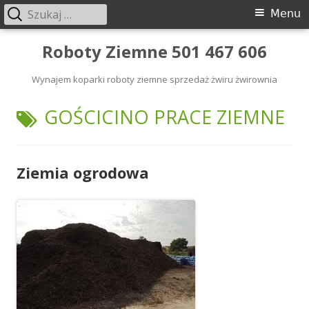
Szukaj:
Menu
Menu
główne
Przeskocz
Roboty Ziemne 501 467 606
do
Wynajem koparki roboty ziemne sprzedaż żwiru żwirownia
treści
TAGI:
GOŚCICINO PRACE ZIEMNE
Ziemia ogrodowa