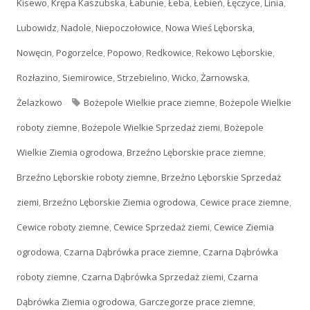
Kisewo
,
Krępa Kaszubska
,
Łabunie
,
Łeba
,
Łebień
,
Łęczyce
,
Linia
,
Lubowidz
,
Nadole
,
Niepoczołowice
,
Nowa Wieś Lęborska
,
Nowęcin
,
Pogorzelce
,
Popowo
,
Redkowice
,
Rekowo Lęborskie
,
Rozłazino
,
Siemirowice
,
Strzebielino
,
Wicko
,
Żarnowska
,
Żelazkowo
Tagi
Bożepole Wielkie prace ziemne
,
Bożepole Wielkie
roboty ziemne
,
Bożepole Wielkie Sprzedaż ziemi
,
Bożepole
Wielkie Ziemia ogrodowa
,
Brzeźno Lęborskie prace ziemne
,
Brzeźno Lęborskie roboty ziemne
,
Brzeźno Lęborskie Sprzedaż
ziemi
,
Brzeźno Lęborskie Ziemia ogrodowa
,
Cewice prace ziemne
,
Cewice roboty ziemne
,
Cewice Sprzedaż ziemi
,
Cewice Ziemia
ogrodowa
,
Czarna Dąbrówka prace ziemne
,
Czarna Dąbrówka
roboty ziemne
,
Czarna Dąbrówka Sprzedaż ziemi
,
Czarna
Dąbrówka Ziemia ogrodowa
,
Garczegorze prace ziemne
,