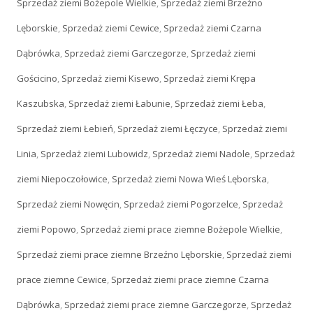
Sprzedaż ziemi Bożepole Wielkie
,
Sprzedaż ziemi Brzeźno
Lęborskie
,
Sprzedaż ziemi Cewice
,
Sprzedaż ziemi Czarna
Dąbrówka
,
Sprzedaż ziemi Garczegorze
,
Sprzedaż ziemi
Gościcino
,
Sprzedaż ziemi Kisewo
,
Sprzedaż ziemi Krępa
Kaszubska
,
Sprzedaż ziemi Łabunie
,
Sprzedaż ziemi Łeba
,
Sprzedaż ziemi Łebień
,
Sprzedaż ziemi Łęczyce
,
Sprzedaż ziemi
Linia
,
Sprzedaż ziemi Lubowidz
,
Sprzedaż ziemi Nadole
,
Sprzedaż
ziemi Niepoczołowice
,
Sprzedaż ziemi Nowa Wieś Lęborska
,
Sprzedaż ziemi Nowęcin
,
Sprzedaż ziemi Pogorzelce
,
Sprzedaż
ziemi Popowo
,
Sprzedaż ziemi prace ziemne Bożepole Wielkie
,
Sprzedaż ziemi prace ziemne Brzeźno Lęborskie
,
Sprzedaż ziemi
prace ziemne Cewice
,
Sprzedaż ziemi prace ziemne Czarna
Dąbrówka
,
Sprzedaż ziemi prace ziemne Garczegorze
,
Sprzedaż