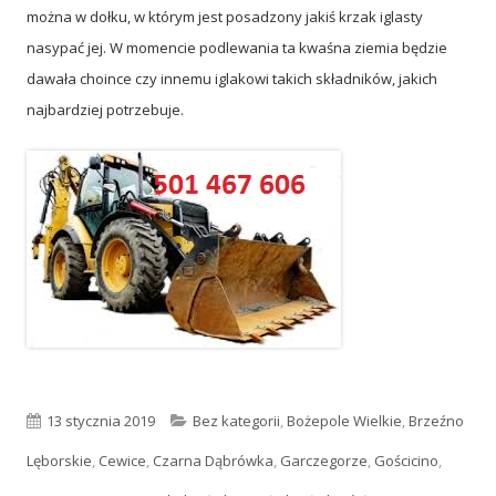
można w dołku, w którym jest posadzony jakiś krzak iglasty
nasypać jej. W momencie podlewania ta kwaśna ziemia będzie
dawała choince czy innemu iglakowi takich składników, jakich
najbardziej potrzebuje.
Opublikowano
13 stycznia 2019
Kategorie
Bez kategorii
,
Bożepole Wielkie
,
Brzeźno
Lęborskie
,
Cewice
,
Czarna Dąbrówka
,
Garczegorze
,
Gościcino
,