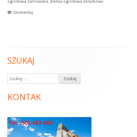
ogrodowa Żarnowska
,
Ziemia ogrodowa Żelazkowo
Skomentuj
Ziemia ogrodowa
SZUKAJ
Główny
panel
Szukaj:
boczny
KONTAK