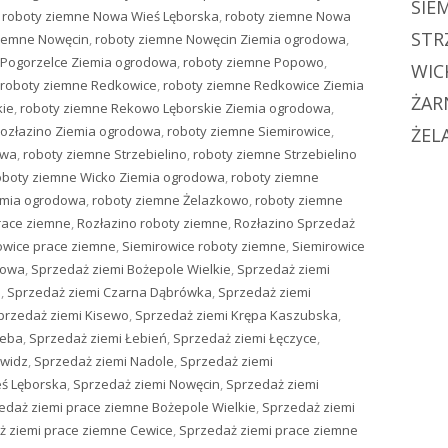
SIE
,
roboty ziemne Nowa Wieś Lęborska
,
roboty ziemne Nowa
STR
ziemne Nowęcin
,
roboty ziemne Nowęcin Ziemia ogrodowa
,
 Pogorzelce Ziemia ogrodowa
,
roboty ziemne Popowo
,
WIC
roboty ziemne Redkowice
,
roboty ziemne Redkowice Ziemia
ŻAR
kie
,
roboty ziemne Rekowo Lęborskie Ziemia ogrodowa
,
Rozłazino Ziemia ogrodowa
,
roboty ziemne Siemirowice
,
ŻEL
owa
,
roboty ziemne Strzebielino
,
roboty ziemne Strzebielino
oboty ziemne Wicko Ziemia ogrodowa
,
roboty ziemne
emia ogrodowa
,
roboty ziemne Żelazkowo
,
roboty ziemne
race ziemne
,
Rozłazino roboty ziemne
,
Rozłazino Sprzedaż
owice prace ziemne
,
Siemirowice roboty ziemne
,
Siemirowice
dowa
,
Sprzedaż ziemi Bożepole Wielkie
,
Sprzedaż ziemi
e
,
Sprzedaż ziemi Czarna Dąbrówka
,
Sprzedaż ziemi
przedaż ziemi Kisewo
,
Sprzedaż ziemi Krępa Kaszubska
,
Łeba
,
Sprzedaż ziemi Łebień
,
Sprzedaż ziemi Łęczyce
,
owidz
,
Sprzedaż ziemi Nadole
,
Sprzedaż ziemi
ś Lęborska
,
Sprzedaż ziemi Nowęcin
,
Sprzedaż ziemi
edaż ziemi prace ziemne Bożepole Wielkie
,
Sprzedaż ziemi
ż ziemi prace ziemne Cewice
,
Sprzedaż ziemi prace ziemne