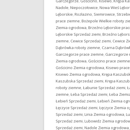
Garczegorze
,
Gościcino
,
Kisewo
,
Krępa K
Nadole
,
Niepoczołowice
,
Nowa Wieś Lębor
Lęborskie
,
Rozłazino
,
Siemirowice
,
Strzebi
prace ziemne
,
Bożepole Wielkie roboty z
Ziemia ogrodowa
,
Brzeźno Lęborskie pra
Lęborskie Sprzedaż ziemi
,
Brzeźno Lębors
ziemne
,
Cewice Sprzedaż ziemi
,
Cewice Z
Dąbrówka roboty ziemne
,
Czarna Dąbrówk
Garczegorze prace ziemne
,
Garczegorze 
Ziemia ogrodowa
,
Gościcino prace ziemne
Gościcino Ziemia ogrodowa
,
Kisewo prace
Kisewo Ziemia ogrodowa
,
Krępa Kaszubsk
Kaszubska Sprzedaż ziemi
,
Krępa Kaszub
roboty ziemne
,
Łabunie Sprzedaż ziemi
,
Ł
ziemne
,
Łeba Sprzedaż ziemi
,
Łeba Ziemi
Łebień Sprzedaż ziemi
,
Łebień Ziemia og
Łęczyce Sprzedaż ziemi
,
Łęczyce Ziemia 
Sprzedaż ziemi
,
Linia Ziemia ogrodowa
,
Lu
Sprzedaż ziemi
,
Lubowidz Ziemia ogrodo
Sprzedaż ziemi
,
Nadole Ziemia ogrodowa