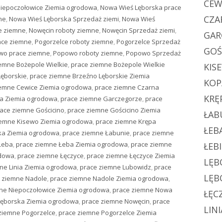
CEW
iepoczołowice Ziemia ogrodowa
,
Nowa Wieś Lęborska prace
CZA
ne
,
Nowa Wieś Lęborska Sprzedaż ziemi
,
Nowa Wieś
e ziemne
,
Nowęcin roboty ziemne
,
Nowęcin Sprzedaż ziemi
,
GAR
ace ziemne
,
Pogorzelce roboty ziemne
,
Pogorzelce Sprzedaż
GOŚ
wo prace ziemne
,
Popowo roboty ziemne
,
Popowo Sprzedaż
emne Bożepole Wielkie
,
prace ziemne Bożepole Wielkie
KIS
Lęborskie
,
prace ziemne Brzeźno Lęborskie Ziemia
KOP
iemne Cewice Ziemia ogrodowa
,
prace ziemne Czarna
KRĘ
a Ziemia ogrodowa
,
prace ziemne Garczegorze
,
prace
ace ziemne Gościcino
,
prace ziemne Gościcino Ziemia
ŁAB
iemne Kisewo Ziemia ogrodowa
,
prace ziemne Krępa
ŁEB
ka Ziemia ogrodowa
,
prace ziemne Łabunie
,
prace ziemne
Łeba
,
prace ziemne Łeba Ziemia ogrodowa
,
prace ziemne
ŁEB
odowa
,
prace ziemne Łęczyce
,
prace ziemne Łęczyce Ziemia
LĘB
ne Linia Ziemia ogrodowa
,
prace ziemne Lubowidz
,
prace
LĘB
 ziemne Nadole
,
prace ziemne Nadole Ziemia ogrodowa
,
ne Niepoczołowice Ziemia ogrodowa
,
prace ziemne Nowa
ŁĘC
Lęborska Ziemia ogrodowa
,
prace ziemne Nowęcin
,
prace
LINI
ziemne Pogorzelce
,
prace ziemne Pogorzelce Ziemia