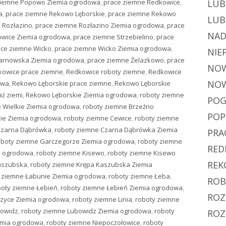
ziemne Popowo Ziemia ogrodowa
,
prace ziemne Redkowice
,
LUB
a
,
prace ziemne Rekowo Lęborskie
,
prace ziemne Rekowo
LUB
 Rozłazino
,
prace ziemne Rozłazino Ziemia ogrodowa
,
prace
NAD
owice Ziemia ogrodowa
,
prace ziemne Strzebielino
,
prace
ace ziemne Wicko
,
prace ziemne Wicko Ziemia ogrodowa
,
NIE
Żarnowska Ziemia ogrodowa
,
prace ziemne Żelazkowo
,
prace
NOW
kowice prace ziemne
,
Redkowice roboty ziemne
,
Redkowice
NOW
owa
,
Rekowo Lęborskie prace ziemne
,
Rekowo Lęborskie
ż ziemi
,
Rekowo Lęborskie Ziemia ogrodowa
,
roboty ziemne
POG
 Wielkie Ziemia ogrodowa
,
roboty ziemne Brzeźno
PO
kie Ziemia ogrodowa
,
roboty ziemne Cewice
,
roboty ziemne
Czarna Dąbrówka
,
roboty ziemne Czarna Dąbrówka Ziemia
PRA
oboty ziemne Garczegorze Ziemia ogrodowa
,
roboty ziemne
RED
a ogrodowa
,
roboty ziemne Kisewo
,
roboty ziemne Kisewo
REK
aszubska
,
roboty ziemne Krępa Kaszubska Ziemia
 ziemne Łabunie Ziemia ogrodowa
,
roboty ziemne Łeba
,
ROB
boty ziemne Łebień
,
roboty ziemne Łebień Ziemia ogrodowa
,
ROZ
czyce Ziemia ogrodowa
,
roboty ziemne Linia
,
roboty ziemne
bowidz
,
roboty ziemne Lubowidz Ziemia ogrodowa
,
roboty
ROZ
emia ogrodowa
,
roboty ziemne Niepoczołowice
,
roboty