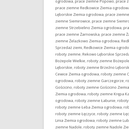
ogrodowa
,
prace ziemne Popowo
,
prace 
prace ziemne Redkowice Ziemia ogrodow
Lęborskie Ziemia ogrodowa
,
prace ziemne
ziemne Siemirowice
,
prace ziemne Siemir
ziemne Strzebielino Ziemia ogrodowa
,
pr
prace ziemne Żarnowska
,
prace ziemne 
ziemne Żelazkowo Ziemia ogrodowa
,
Red
Sprzedaż ziemi
,
Redkowice Ziemia ogrod
roboty ziemne
,
Rekowo Lęborskie Sprzeda
Bożepole Wielkie
,
roboty ziemne Bożepole
Lęborskie
,
roboty ziemne Brzeźno Lębors
Cewice Ziemia ogrodowa
,
roboty ziemne 
ogrodowa
,
roboty ziemne Garczegorze
,
r
Gościcino
,
roboty ziemne Gościcino Ziemi
Ziemia ogrodowa
,
roboty ziemne Krępa K
ogrodowa
,
roboty ziemne Łabunie
,
roboty
roboty ziemne Łeba Ziemia ogrodowa
,
ro
roboty ziemne Łęczyce
,
roboty ziemne Łę
Linia Ziemia ogrodowa
,
roboty ziemne Lu
ziemne Nadole
,
roboty ziemne Nadole Zi