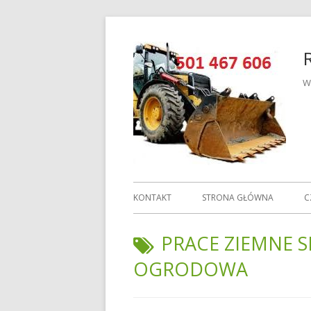
Przeskocz
do
treści
W
Menu
KONTAKT
STRONA GŁÓWNA
C
główne
TAGI:
PRACE ZIEMNE S
OGRODOWA