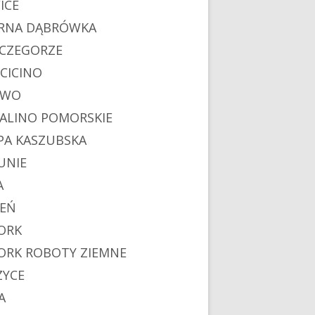
ICE
RNA DĄBRÓWKA
CZEGORZE
CICINO
EWO
ALINO POMORSKIE
PA KASZUBSKA
UNIE
A
IEŃ
ORK
ORK ROBOTY ZIEMNE
ZYCE
A