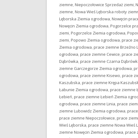
ziemne
,
Niepoczołowice Sprzedaż ziemi
,
N
ziemne
,
Nowa Wieś Lęborska roboty ziem
Lęborska Ziemia ogrodowa
,
Nowęcin prac
Nowęcin Ziemia ogrodowa
,
Pogorzelce pr
ziemi
,
Pogorzelce Ziemia ogrodowa
,
Popo
ziemi
,
Popowo Ziemia ogrodowa
,
prace zi
Ziemia ogrodowa
,
prace ziemne Brzeźno 
ogrodowa
,
prace ziemne Cewice
,
prace z
Dąbrówka
,
prace ziemne Czarna Dąbrówk
ziemne Garczegorze Ziemia ogrodowa
,
pr
ogrodowa
,
prace ziemne Kisewo
,
prace z
Kaszubska
,
prace ziemne Krępa Kaszubs
Łabunie Ziemia ogrodowa
,
prace ziemne 
Łebień
,
prace ziemne Łebień Ziemia ogr
ogrodowa
,
prace ziemne Linia
,
prace ziem
ziemne Lubowidz Ziemia ogrodowa
,
prace
prace ziemne Niepoczołowice
,
prace ziem
Wieś Lęborska
,
prace ziemne Nowa Wieś 
ziemne Nowęcin Ziemia ogrodowa
,
prace 