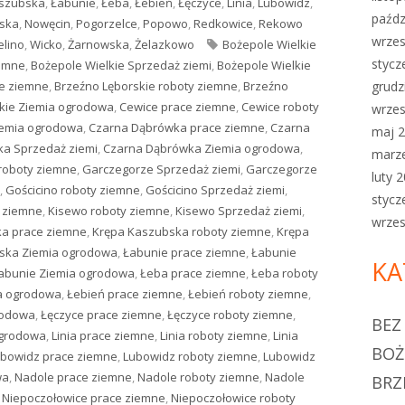
aszubska
,
Łabunie
,
Łeba
,
Łebień
,
Łęczyce
,
Linia
,
Lubowidz
,
paźdz
ska
,
Nowęcin
,
Pogorzelce
,
Popowo
,
Redkowice
,
Rekowo
wrzes
elino
,
Wicko
,
Żarnowska
,
Żelazkowo
Tagi
Bożepole Wielkie
stycz
iemne
,
Bożepole Wielkie Sprzedaż ziemi
,
Bożepole Wielkie
ce ziemne
,
Brzeźno Lęborskie roboty ziemne
,
Brzeźno
grudz
kie Ziemia ogrodowa
,
Cewice prace ziemne
,
Cewice roboty
wrzes
iemia ogrodowa
,
Czarna Dąbrówka prace ziemne
,
Czarna
maj 
a Sprzedaż ziemi
,
Czarna Dąbrówka Ziemia ogrodowa
,
marz
roboty ziemne
,
Garczegorze Sprzedaż ziemi
,
Garczegorze
luty 
,
Gościcino roboty ziemne
,
Gościcino Sprzedaż ziemi
,
stycz
 ziemne
,
Kisewo roboty ziemne
,
Kisewo Sprzedaż ziemi
,
wrzes
a prace ziemne
,
Krępa Kaszubska roboty ziemne
,
Krępa
ska Ziemia ogrodowa
,
Łabunie prace ziemne
,
Łabunie
KA
abunie Ziemia ogrodowa
,
Łeba prace ziemne
,
Łeba roboty
a ogrodowa
,
Łebień prace ziemne
,
Łebień roboty ziemne
,
rodowa
,
Łęczyce prace ziemne
,
Łęczyce roboty ziemne
,
BEZ
ogrodowa
,
Linia prace ziemne
,
Linia roboty ziemne
,
Linia
BOŻ
bowidz prace ziemne
,
Lubowidz roboty ziemne
,
Lubowidz
wa
,
Nadole prace ziemne
,
Nadole roboty ziemne
,
Nadole
BRZ
,
Niepoczołowice prace ziemne
,
Niepoczołowice roboty