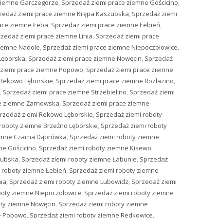
ziemne Garczegorze
,
Sprzedaż ziemi prace ziemne Gościcino
,
zedaż ziemi prace ziemne Krępa Kaszubska
,
Sprzedaż ziemi
ace ziemne Łeba
,
Sprzedaż ziemi prace ziemne Łebień
,
zedaż ziemi prace ziemne Linia
,
Sprzedaż ziemi prace
ziemne Nadole
,
Sprzedaż ziemi prace ziemne Niepoczołowice
,
Lęborska
,
Sprzedaż ziemi prace ziemne Nowęcin
,
Sprzedaż
 ziemi prace ziemne Popowo
,
Sprzedaż ziemi prace ziemne
 Rekowo Lęborskie
,
Sprzedaż ziemi prace ziemne Rozłazino
,
,
Sprzedaż ziemi prace ziemne Strzebielino
,
Sprzedaż ziemi
ce ziemne Żarnowska
,
Sprzedaż ziemi prace ziemne
rzedaż ziemi Rekowo Lęborskie
,
Sprzedaż ziemi roboty
roboty ziemne Brzeźno Lęborskie
,
Sprzedaż ziemi roboty
iemne Czarna Dąbrówka
,
Sprzedaż ziemi roboty ziemne
ne Gościcino
,
Sprzedaż ziemi roboty ziemne Kisewo
,
zubska
,
Sprzedaż ziemi roboty ziemne Łabunie
,
Sprzedaż
 roboty ziemne Łebień
,
Sprzedaż ziemi roboty ziemne
nia
,
Sprzedaż ziemi roboty ziemne Lubowidz
,
Sprzedaż ziemi
boty ziemne Niepoczołowice
,
Sprzedaż ziemi roboty ziemne
oty ziemne Nowęcin
,
Sprzedaż ziemi roboty ziemne
ne Popowo
,
Sprzedaż ziemi roboty ziemne Redkowice
,