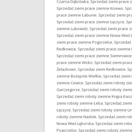
Czarna Dąbrówka
,
Sprzedaż ziemi prace 
Sprzedaż ziemi prace ziemne Kisewo
,
Spr
prace ziemne Łabunie
,
Sprzedaż ziemi pr
Sprzedaż ziemi prace ziemne Łęczyce
,
Spr
ziemne Lubowidz
,
Sprzedaż ziemi prace 
Sprzedaż ziemi prace ziemne Nowa Wieś 
ziemi prace ziemne Pogorzelce
,
Sprzedaż
Redkowice
,
Sprzedaż ziemi prace ziemne
Sprzedaż ziemi prace ziemne Siemirowice
prace ziemne Wicko
,
Sprzedaż ziemi pra
Żelazkowo
,
Sprzedaż ziemi Redkowice
,
Sp
ziemne Bożepole Wielkie
,
Sprzedaż ziemi 
ziemne Cewice
,
Sprzedaż ziemi roboty z
Garczegorze
,
Sprzedaż ziemi roboty ziem
Sprzedaż ziemi roboty ziemne Krępa Kas
ziemi roboty ziemne Łeba
,
Sprzedaż ziemi
Łęczyce
,
Sprzedaż ziemi roboty ziemne Li
roboty ziemne Nadole
,
Sprzedaż ziemi ro
Nowa Wieś Lęborska
,
Sprzedaż ziemi rob
Pogorzelce
,
Sprzedaż ziemi roboty ziem