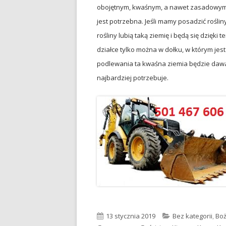
obojętnym, kwaśnym, a nawet zasadowym.
jest potrzebna. Jeśli mamy posadzić roślin
rośliny lubią taką ziemię i będą się dzięki 
działce tylko można w dołku, w którym jes
podlewania ta kwaśna ziemia będzie dawał
najbardziej potrzebuje.
Opublikowano
13 stycznia 2019
Kategorie
Bez kategorii
,
Boż