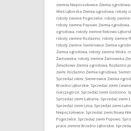
ziemne Niepoczołowice Ziemia ogrodowa
Wieś Lęborska Ziemia ogrodowa
,
roboty 
roboty ziemne Pogorzelce
,
roboty ziemne
roboty ziemne Popowo Ziemia ogrodowa
,
ogrodowa
,
roboty ziemne Rekowo Lębors
roboty ziemne Rozłazino
,
roboty ziemne 
roboty ziemne Siemirowice Ziemia ogrod
Ziemia ogrodowa
,
roboty ziemne Wicko
,
r
Żarnowska
,
roboty ziemne Żarnowska Zi
Żelazkowo Ziemia ogrodowa
,
Rozłazino p
ziemi
,
Rozłazino Ziemia ogrodowa
,
Siemir
Sprzedaż ziemi
,
Siemirowice Ziemia ogro
Brzeźno Lęborskie
,
Sprzedaż ziemi Cewic
Garczegorze
,
Sprzedaż ziemi Gościcino
,
S
Sprzedaż ziemi Łabunie
,
Sprzedaż ziemi 
Sprzedaż ziemi Linia
,
Sprzedaż ziemi Lub
Niepoczołowice
,
Sprzedaż ziemi Nowa Wie
Pogorzelce
,
Sprzedaż ziemi Popowo
,
Sprz
prace ziemne Brzeźno Lęborskie
,
Sprzeda