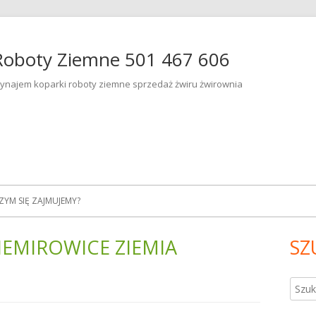
Roboty Ziemne 501 467 606
ynajem koparki roboty ziemne sprzedaż żwiru żwirownia
ZYM SIĘ ZAJMUJEMY?
IEMIROWICE ZIEMIA
SZ
Gł
pa
Szuka
bo