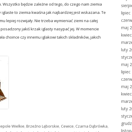
 Wszystko będzie zależne od tego, do czego nam ziemia
sierp
y iglaste to ziemia kwaśna jak najbardziej jest wskazana. Te
lipie
czerw
temu lepiej rozwijały. Nie trzeba wymieniać ziemi na całej
maj 
t posadzony jakiś krzak iglasty nasypać jej. W momencie
kwiec
a choince czy innemu iglakowi takich składników, jakich
marz
luty 
stycz
maj 
lipie
czerw
maj 
kwiec
marz
luty 
stycz
grudz
epole Wielkie
,
Brzeźno Lęborskie
,
Cewice
,
Czarna Dąbrówka
,
listo