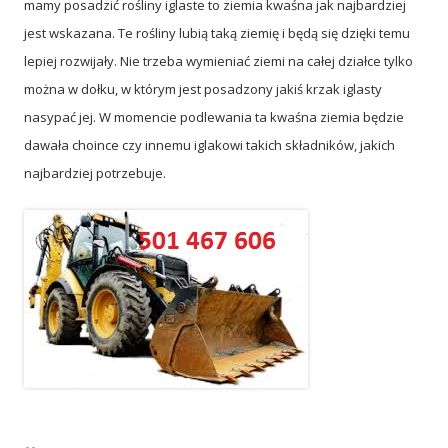
mamy posadzić rośliny iglaste to ziemia kwaśna jak najbardziej
jest wskazana. Te rośliny lubią taką ziemię i będą się dzięki temu
lepiej rozwijały. Nie trzeba wymieniać ziemi na całej działce tylko
można w dołku, w którym jest posadzony jakiś krzak iglasty
nasypać jej. W momencie podlewania ta kwaśna ziemia będzie
dawała choince czy innemu iglakowi takich składników, jakich
najbardziej potrzebuje.