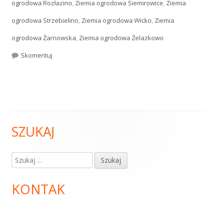
ogrodowa Rozłazino
,
Ziemia ogrodowa Siemirowice
,
Ziemia
ogrodowa Strzebielino
,
Ziemia ogrodowa Wicko
,
Ziemia
ogrodowa Żarnowska
,
Ziemia ogrodowa Żelazkowo
Skomentuj
Ziemia ogrodowa
SZUKAJ
Główny
panel
Szukaj:
boczny
KONTAK