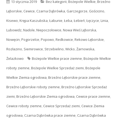
Opublikowano
13 stycznia 2019
Kategorie
Bez kategorii
,
Bożepole Wielkie
,
Brzeźno
Lęborskie
,
Cewice
,
Czarna Dąbrówka
,
Garczegorze
,
Gościcino
,
Kisewo
,
Krępa Kaszubska
,
Łabunie
,
Łeba
,
Łebień
,
Łęczyce
,
Linia
,
Lubowidz
,
Nadole
,
Niepoczołowice
,
Nowa Wieś Lęborska
,
Nowęcin
,
Pogorzelce
,
Popowo
,
Redkowice
,
Rekowo Lęborskie
,
Rozłazino
,
Siemirowice
,
Strzebielino
,
Wicko
,
Żarnowska
,
Żelazkowo
Tagi
Bożepole Wielkie prace ziemne
,
Bożepole Wielkie
roboty ziemne
,
Bożepole Wielkie Sprzedaż ziemi
,
Bożepole
Wielkie Ziemia ogrodowa
,
Brzeźno Lęborskie prace ziemne
,
Brzeźno Lęborskie roboty ziemne
,
Brzeźno Lęborskie Sprzedaż
ziemi
,
Brzeźno Lęborskie Ziemia ogrodowa
,
Cewice prace ziemne
,
Cewice roboty ziemne
,
Cewice Sprzedaż ziemi
,
Cewice Ziemia
ogrodowa
,
Czarna Dąbrówka prace ziemne
,
Czarna Dąbrówka