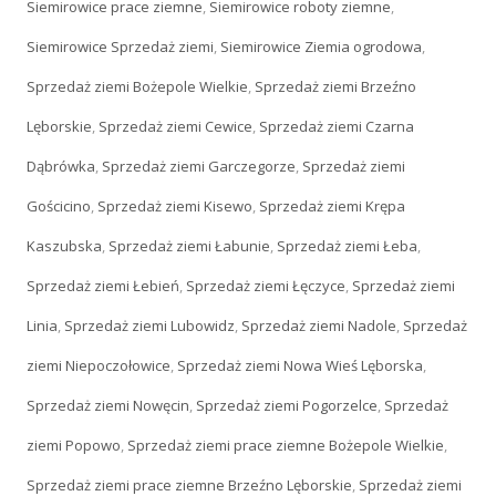
Siemirowice prace ziemne
,
Siemirowice roboty ziemne
,
Siemirowice Sprzedaż ziemi
,
Siemirowice Ziemia ogrodowa
,
Sprzedaż ziemi Bożepole Wielkie
,
Sprzedaż ziemi Brzeźno
Lęborskie
,
Sprzedaż ziemi Cewice
,
Sprzedaż ziemi Czarna
Dąbrówka
,
Sprzedaż ziemi Garczegorze
,
Sprzedaż ziemi
Gościcino
,
Sprzedaż ziemi Kisewo
,
Sprzedaż ziemi Krępa
Kaszubska
,
Sprzedaż ziemi Łabunie
,
Sprzedaż ziemi Łeba
,
Sprzedaż ziemi Łebień
,
Sprzedaż ziemi Łęczyce
,
Sprzedaż ziemi
Linia
,
Sprzedaż ziemi Lubowidz
,
Sprzedaż ziemi Nadole
,
Sprzedaż
ziemi Niepoczołowice
,
Sprzedaż ziemi Nowa Wieś Lęborska
,
Sprzedaż ziemi Nowęcin
,
Sprzedaż ziemi Pogorzelce
,
Sprzedaż
ziemi Popowo
,
Sprzedaż ziemi prace ziemne Bożepole Wielkie
,
Sprzedaż ziemi prace ziemne Brzeźno Lęborskie
,
Sprzedaż ziemi