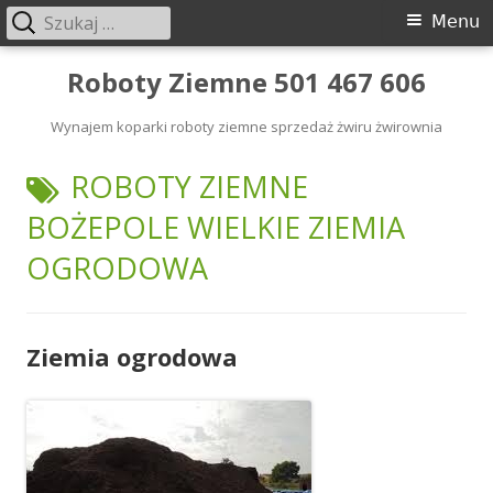
Szukaj:
Menu
Menu
główne
Przeskocz
Roboty Ziemne 501 467 606
do
Wynajem koparki roboty ziemne sprzedaż żwiru żwirownia
treści
TAGI:
ROBOTY ZIEMNE
BOŻEPOLE WIELKIE ZIEMIA
OGRODOWA
Ziemia ogrodowa