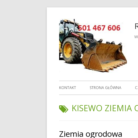
Przeskocz
do
treści
W
Menu
KONTAKT
STRONA GŁÓWNA
C
główne
TAGI:
KISEWO ZIEMI
Ziemia ogrodowa