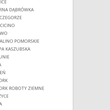
ICE
RNA DĄBRÓWKA
CZEGORZE
CICINO
EWO
ALINO POMORSKIE
PA KASZUBSKA
UNIE
A
IEŃ
ORK
ORK ROBOTY ZIEMNE
ZYCE
A