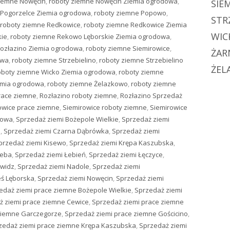
ziemne Nowęcin
,
roboty ziemne Nowęcin Ziemia ogrodowa
,
SIE
 Pogorzelce Ziemia ogrodowa
,
roboty ziemne Popowo
,
STR
roboty ziemne Redkowice
,
roboty ziemne Redkowice Ziemia
WIC
kie
,
roboty ziemne Rekowo Lęborskie Ziemia ogrodowa
,
Rozłazino Ziemia ogrodowa
,
roboty ziemne Siemirowice
,
ŻAR
owa
,
roboty ziemne Strzebielino
,
roboty ziemne Strzebielino
ŻEL
oboty ziemne Wicko Ziemia ogrodowa
,
roboty ziemne
emia ogrodowa
,
roboty ziemne Żelazkowo
,
roboty ziemne
race ziemne
,
Rozłazino roboty ziemne
,
Rozłazino Sprzedaż
owice prace ziemne
,
Siemirowice roboty ziemne
,
Siemirowice
dowa
,
Sprzedaż ziemi Bożepole Wielkie
,
Sprzedaż ziemi
e
,
Sprzedaż ziemi Czarna Dąbrówka
,
Sprzedaż ziemi
przedaż ziemi Kisewo
,
Sprzedaż ziemi Krępa Kaszubska
,
Łeba
,
Sprzedaż ziemi Łebień
,
Sprzedaż ziemi Łęczyce
,
owidz
,
Sprzedaż ziemi Nadole
,
Sprzedaż ziemi
ś Lęborska
,
Sprzedaż ziemi Nowęcin
,
Sprzedaż ziemi
edaż ziemi prace ziemne Bożepole Wielkie
,
Sprzedaż ziemi
ż ziemi prace ziemne Cewice
,
Sprzedaż ziemi prace ziemne
ziemne Garczegorze
,
Sprzedaż ziemi prace ziemne Gościcino
,
zedaż ziemi prace ziemne Krępa Kaszubska
,
Sprzedaż ziemi