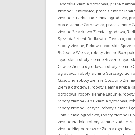
Lęborskie Ziemia ogrodowa
,
prace ziemne
ziemne Siemirowice
,
prace ziemne Siemir
ziemne Strzebielino Ziemia ogrodowa
,
pr
prace ziemne Żarnowska
,
prace ziemne 
ziemne Żelazkowo Ziemia ogrodowa
,
Red
Sprzedaż ziemi
,
Redkowice Ziemia ogrod
roboty ziemne
,
Rekowo Lęborskie Sprzeda
Bożepole Wielkie
,
roboty ziemne Bożepole
Lęborskie
,
roboty ziemne Brzeźno Lębors
Cewice Ziemia ogrodowa
,
roboty ziemne 
ogrodowa
,
roboty ziemne Garczegorze
,
r
Gościcino
,
roboty ziemne Gościcino Ziemi
Ziemia ogrodowa
,
roboty ziemne Krępa K
ogrodowa
,
roboty ziemne Łabunie
,
roboty
roboty ziemne Łeba Ziemia ogrodowa
,
ro
roboty ziemne Łęczyce
,
roboty ziemne Łę
Linia Ziemia ogrodowa
,
roboty ziemne Lu
ziemne Nadole
,
roboty ziemne Nadole Zi
ziemne Niepoczołowice Ziemia ogrodowa