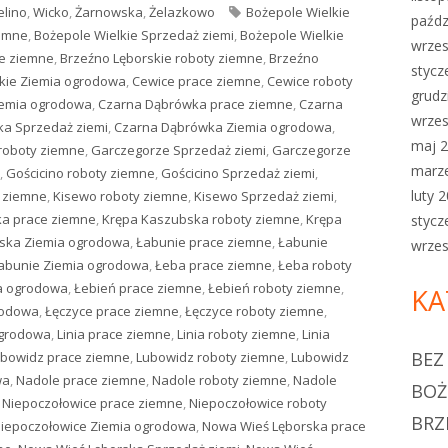
elino
,
Wicko
,
Żarnowska
,
Żelazkowo
Tagi
Bożepole Wielkie
paźdz
iemne
,
Bożepole Wielkie Sprzedaż ziemi
,
Bożepole Wielkie
wrzes
ce ziemne
,
Brzeźno Lęborskie roboty ziemne
,
Brzeźno
stycz
kie Ziemia ogrodowa
,
Cewice prace ziemne
,
Cewice roboty
grudz
iemia ogrodowa
,
Czarna Dąbrówka prace ziemne
,
Czarna
wrzes
a Sprzedaż ziemi
,
Czarna Dąbrówka Ziemia ogrodowa
,
maj 
roboty ziemne
,
Garczegorze Sprzedaż ziemi
,
Garczegorze
marz
,
Gościcino roboty ziemne
,
Gościcino Sprzedaż ziemi
,
luty 
 ziemne
,
Kisewo roboty ziemne
,
Kisewo Sprzedaż ziemi
,
a prace ziemne
,
Krępa Kaszubska roboty ziemne
,
Krępa
stycz
ska Ziemia ogrodowa
,
Łabunie prace ziemne
,
Łabunie
wrzes
abunie Ziemia ogrodowa
,
Łeba prace ziemne
,
Łeba roboty
a ogrodowa
,
Łebień prace ziemne
,
Łebień roboty ziemne
,
KA
rodowa
,
Łęczyce prace ziemne
,
Łęczyce roboty ziemne
,
ogrodowa
,
Linia prace ziemne
,
Linia roboty ziemne
,
Linia
BEZ
bowidz prace ziemne
,
Lubowidz roboty ziemne
,
Lubowidz
wa
,
Nadole prace ziemne
,
Nadole roboty ziemne
,
Nadole
BOŻ
,
Niepoczołowice prace ziemne
,
Niepoczołowice roboty
BRZ
iepoczołowice Ziemia ogrodowa
,
Nowa Wieś Lęborska prace