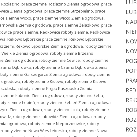
LUB
 Rozłazino
,
prace ziemne Rozłazino Ziemia ogrodowa
,
prace
owice Ziemia ogrodowa
,
prace ziemne Strzebielino
,
prace
LUB
ace ziemne Wicko
,
prace ziemne Wicko Ziemia ogrodowa
,
NAD
Żarnowska Ziemia ogrodowa
,
prace ziemne Żelazkowo
,
prace
NIE
kowice prace ziemne
,
Redkowice roboty ziemne
,
Redkowice
owa
,
Rekowo Lęborskie prace ziemne
,
Rekowo Lęborskie
NOW
ż ziemi
,
Rekowo Lęborskie Ziemia ogrodowa
,
roboty ziemne
NOW
 Wielkie Ziemia ogrodowa
,
roboty ziemne Brzeźno
POG
kie Ziemia ogrodowa
,
roboty ziemne Cewice
,
roboty ziemne
Czarna Dąbrówka
,
roboty ziemne Czarna Dąbrówka Ziemia
PO
oboty ziemne Garczegorze Ziemia ogrodowa
,
roboty ziemne
PRA
a ogrodowa
,
roboty ziemne Kisewo
,
roboty ziemne Kisewo
aszubska
,
roboty ziemne Krępa Kaszubska Ziemia
RED
 ziemne Łabunie Ziemia ogrodowa
,
roboty ziemne Łeba
,
REK
boty ziemne Łebień
,
roboty ziemne Łebień Ziemia ogrodowa
,
ROB
czyce Ziemia ogrodowa
,
roboty ziemne Linia
,
roboty ziemne
bowidz
,
roboty ziemne Lubowidz Ziemia ogrodowa
,
roboty
ROZ
emia ogrodowa
,
roboty ziemne Niepoczołowice
,
roboty
ROZ
,
roboty ziemne Nowa Wieś Lęborska
,
roboty ziemne Nowa