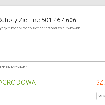
Roboty Ziemne 501 467 606
ynajem koparki roboty ziemne sprzedaż żwiru żwirownia
ZYM SIĘ ZAJMUJEMY?
A OGRODOWA
SZ
Gł
pa
Szuka
bo