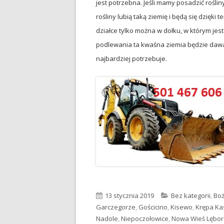
jest potrzebna. Jeśli mamy posadzić roślin
rośliny lubią taką ziemię i będą się dzięki 
działce tylko można w dołku, w którym jes
podlewania ta kwaśna ziemia będzie dawał
najbardziej potrzebuje.
Opublikowano
13 stycznia 2019
Kategorie
Bez kategorii
,
Boż
Garczegorze
,
Gościcino
,
Kisewo
,
Krępa K
Nadole
,
Niepoczołowice
,
Nowa Wieś Lębor