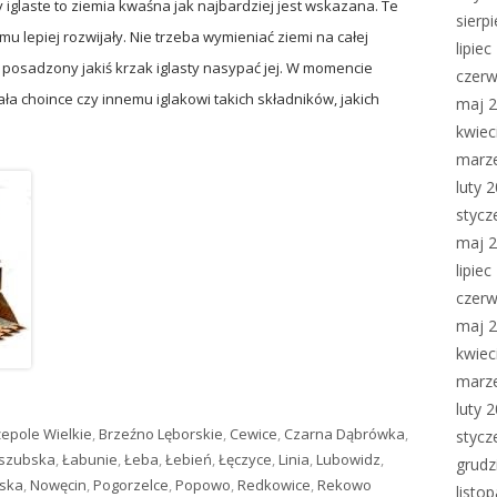
y iglaste to ziemia kwaśna jak najbardziej jest wskazana. Te
sierp
temu lepiej rozwijały. Nie trzeba wymieniać ziemi na całej
lipie
t posadzony jakiś krzak iglasty nasypać jej. W momencie
czerw
a choince czy innemu iglakowi takich składników, jakich
maj 
kwiec
marz
luty 
stycz
maj 
lipie
czerw
maj 
kwiec
marz
luty 
epole Wielkie
,
Brzeźno Lęborskie
,
Cewice
,
Czarna Dąbrówka
,
stycz
aszubska
,
Łabunie
,
Łeba
,
Łebień
,
Łęczyce
,
Linia
,
Lubowidz
,
grudz
ska
,
Nowęcin
,
Pogorzelce
,
Popowo
,
Redkowice
,
Rekowo
listo