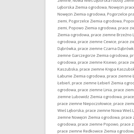
ziemne
,
Nowa Wieś Lęborska roboty ziem
Lęborska Ziemia ogrodowa
,
Nowęcin prac
Nowęcin Ziemia ogrodowa
,
Pogorzelce pr
ziemi
,
Pogorzelce Ziemia ogrodowa
,
Popo
ziemi
,
Popowo Ziemia ogrodowa
,
prace zi
Ziemia ogrodowa
,
prace ziemne Brzeźno 
ogrodowa
,
prace ziemne Cewice
,
prace z
Dąbrówka
,
prace ziemne Czarna Dąbrówk
ziemne Garczegorze Ziemia ogrodowa
,
pr
ogrodowa
,
prace ziemne Kisewo
,
prace z
Kaszubska
,
prace ziemne Krępa Kaszubs
Łabunie Ziemia ogrodowa
,
prace ziemne 
Łebień
,
prace ziemne Łebień Ziemia ogr
ogrodowa
,
prace ziemne Linia
,
prace ziem
ziemne Lubowidz Ziemia ogrodowa
,
prace
prace ziemne Niepoczołowice
,
prace ziem
Wieś Lęborska
,
prace ziemne Nowa Wieś 
ziemne Nowęcin Ziemia ogrodowa
,
prace 
ogrodowa
,
prace ziemne Popowo
,
prace 
prace ziemne Redkowice Ziemia ogrodow