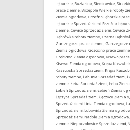
Lęborskie
,
Rozłazino
,
Siemirowice
,
Strzebi
prace ziemne
,
Bożepole Wielkie roboty z
Ziemia ogrodowa
,
Brzeźno Lęborskie pra
Lęborskie Sprzedaż ziemi
,
Brzeźno Lębors
ziemne
,
Cewice Sprzedaż ziemi
,
Cewice Z
Dąbrówka roboty ziemne
,
Czarna Dąbrówk
Garczegorze prace ziemne
,
Garczegorze 
Ziemia ogrodowa
,
Gościcino prace ziemne
Gościcino Ziemia ogrodowa
,
Kisewo prace
Kisewo Ziemia ogrodowa
,
Krępa Kaszubsk
Kaszubska Sprzedaż ziemi
,
Krępa Kaszub
roboty ziemne
,
Łabunie Sprzedaż ziemi
,
Ł
ziemne
,
Łeba Sprzedaż ziemi
,
Łeba Ziemi
Łebień Sprzedaż ziemi
,
Łebień Ziemia og
Łęczyce Sprzedaż ziemi
,
Łęczyce Ziemia 
Sprzedaż ziemi
,
Linia Ziemia ogrodowa
,
Lu
Sprzedaż ziemi
,
Lubowidz Ziemia ogrodo
Sprzedaż ziemi
,
Nadole Ziemia ogrodowa
ziemne
,
Niepoczołowice Sprzedaż ziemi
,
N