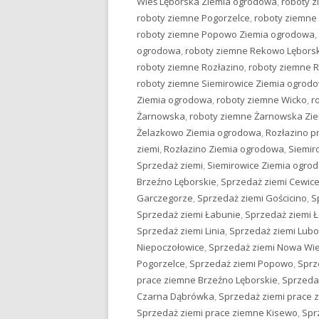
Wieś Lęborska Ziemia ogrodowa
,
roboty 
roboty ziemne Pogorzelce
,
roboty ziemne
roboty ziemne Popowo Ziemia ogrodowa
,
ogrodowa
,
roboty ziemne Rekowo Lębors
roboty ziemne Rozłazino
,
roboty ziemne 
roboty ziemne Siemirowice Ziemia ogrod
Ziemia ogrodowa
,
roboty ziemne Wicko
,
r
Żarnowska
,
roboty ziemne Żarnowska Zi
Żelazkowo Ziemia ogrodowa
,
Rozłazino p
ziemi
,
Rozłazino Ziemia ogrodowa
,
Siemir
Sprzedaż ziemi
,
Siemirowice Ziemia ogro
Brzeźno Lęborskie
,
Sprzedaż ziemi Cewic
Garczegorze
,
Sprzedaż ziemi Gościcino
,
S
Sprzedaż ziemi Łabunie
,
Sprzedaż ziemi 
Sprzedaż ziemi Linia
,
Sprzedaż ziemi Lub
Niepoczołowice
,
Sprzedaż ziemi Nowa Wie
Pogorzelce
,
Sprzedaż ziemi Popowo
,
Sprz
prace ziemne Brzeźno Lęborskie
,
Sprzeda
Czarna Dąbrówka
,
Sprzedaż ziemi prace 
Sprzedaż ziemi prace ziemne Kisewo
,
Spr