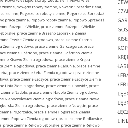
ne
,
Nowa Wieś Lęborska Sprzedaż ziemi
,
Nowa Wieś
CEW
e ziemne
,
Nowęcin roboty ziemne
,
Nowęcin Sprzedaż ziemi
,
CZA
ace ziemne
,
Pogorzelce roboty ziemne
,
Pogorzelce Sprzedaż
GAR
wo prace ziemne
,
Popowo roboty ziemne
,
Popowo Sprzedaż
emne Bożepole Wielkie
,
prace ziemne Bożepole Wielkie
GOŚ
Lęborskie
,
prace ziemne Brzeźno Lęborskie Ziemia
KIS
iemne Cewice Ziemia ogrodowa
,
prace ziemne Czarna
a Ziemia ogrodowa
,
prace ziemne Garczegorze
,
prace
KOP
ace ziemne Gościcino
,
prace ziemne Gościcino Ziemia
KRĘ
iemne Kisewo Ziemia ogrodowa
,
prace ziemne Krępa
ŁAB
ka Ziemia ogrodowa
,
prace ziemne Łabunie
,
prace ziemne
Łeba
,
prace ziemne Łeba Ziemia ogrodowa
,
prace ziemne
ŁEB
odowa
,
prace ziemne Łęczyce
,
prace ziemne Łęczyce Ziemia
ŁEB
ne Linia Ziemia ogrodowa
,
prace ziemne Lubowidz
,
prace
 ziemne Nadole
,
prace ziemne Nadole Ziemia ogrodowa
,
LĘB
ne Niepoczołowice Ziemia ogrodowa
,
prace ziemne Nowa
LĘB
Lęborska Ziemia ogrodowa
,
prace ziemne Nowęcin
,
prace
ŁĘC
ziemne Pogorzelce
,
prace ziemne Pogorzelce Ziemia
ziemne Popowo Ziemia ogrodowa
,
prace ziemne Redkowice
,
LINI
a
,
prace ziemne Rekowo Lęborskie
,
prace ziemne Rekowo