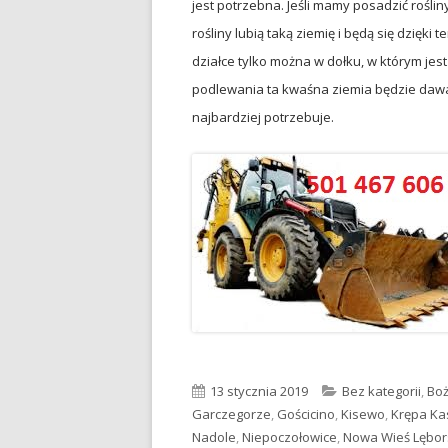
jest potrzebna. Jeśli mamy posadzić roślin
rośliny lubią taką ziemię i będą się dzięki 
działce tylko można w dołku, w którym jes
podlewania ta kwaśna ziemia będzie dawał
najbardziej potrzebuje.
Opublikowano
13 stycznia 2019
Kategorie
Bez kategorii
,
Boż
Garczegorze
,
Gościcino
,
Kisewo
,
Krępa K
Nadole
,
Niepoczołowice
,
Nowa Wieś Lębor