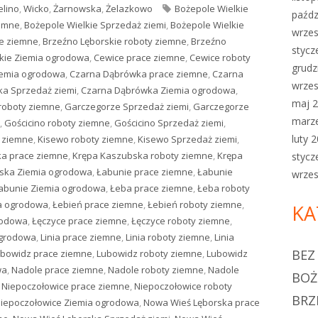
elino
,
Wicko
,
Żarnowska
,
Żelazkowo
Tagi
Bożepole Wielkie
paźdz
iemne
,
Bożepole Wielkie Sprzedaż ziemi
,
Bożepole Wielkie
wrzes
ce ziemne
,
Brzeźno Lęborskie roboty ziemne
,
Brzeźno
stycz
kie Ziemia ogrodowa
,
Cewice prace ziemne
,
Cewice roboty
grudz
iemia ogrodowa
,
Czarna Dąbrówka prace ziemne
,
Czarna
wrzes
a Sprzedaż ziemi
,
Czarna Dąbrówka Ziemia ogrodowa
,
maj 
roboty ziemne
,
Garczegorze Sprzedaż ziemi
,
Garczegorze
marz
,
Gościcino roboty ziemne
,
Gościcino Sprzedaż ziemi
,
luty 
 ziemne
,
Kisewo roboty ziemne
,
Kisewo Sprzedaż ziemi
,
a prace ziemne
,
Krępa Kaszubska roboty ziemne
,
Krępa
stycz
ska Ziemia ogrodowa
,
Łabunie prace ziemne
,
Łabunie
wrzes
abunie Ziemia ogrodowa
,
Łeba prace ziemne
,
Łeba roboty
a ogrodowa
,
Łebień prace ziemne
,
Łebień roboty ziemne
,
KA
rodowa
,
Łęczyce prace ziemne
,
Łęczyce roboty ziemne
,
ogrodowa
,
Linia prace ziemne
,
Linia roboty ziemne
,
Linia
BEZ
bowidz prace ziemne
,
Lubowidz roboty ziemne
,
Lubowidz
wa
,
Nadole prace ziemne
,
Nadole roboty ziemne
,
Nadole
BOŻ
,
Niepoczołowice prace ziemne
,
Niepoczołowice roboty
BRZ
iepoczołowice Ziemia ogrodowa
,
Nowa Wieś Lęborska prace