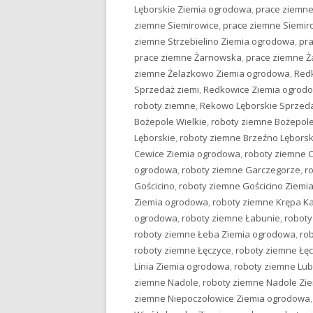
Lęborskie Ziemia ogrodowa
,
prace ziemne
ziemne Siemirowice
,
prace ziemne Siemir
ziemne Strzebielino Ziemia ogrodowa
,
pr
prace ziemne Żarnowska
,
prace ziemne 
ziemne Żelazkowo Ziemia ogrodowa
,
Red
Sprzedaż ziemi
,
Redkowice Ziemia ogrod
roboty ziemne
,
Rekowo Lęborskie Sprzeda
Bożepole Wielkie
,
roboty ziemne Bożepole
Lęborskie
,
roboty ziemne Brzeźno Lębors
Cewice Ziemia ogrodowa
,
roboty ziemne 
ogrodowa
,
roboty ziemne Garczegorze
,
r
Gościcino
,
roboty ziemne Gościcino Ziemi
Ziemia ogrodowa
,
roboty ziemne Krępa K
ogrodowa
,
roboty ziemne Łabunie
,
roboty
roboty ziemne Łeba Ziemia ogrodowa
,
ro
roboty ziemne Łęczyce
,
roboty ziemne Łę
Linia Ziemia ogrodowa
,
roboty ziemne Lu
ziemne Nadole
,
roboty ziemne Nadole Zi
ziemne Niepoczołowice Ziemia ogrodowa