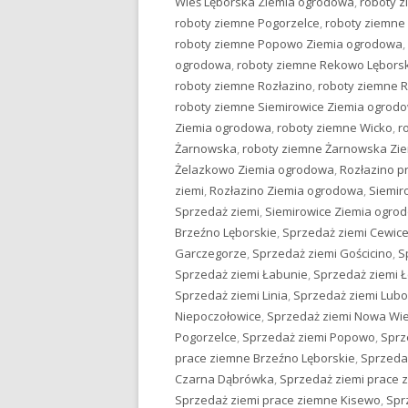
Wieś Lęborska Ziemia ogrodowa
,
roboty 
roboty ziemne Pogorzelce
,
roboty ziemne
roboty ziemne Popowo Ziemia ogrodowa
,
ogrodowa
,
roboty ziemne Rekowo Lębors
roboty ziemne Rozłazino
,
roboty ziemne 
roboty ziemne Siemirowice Ziemia ogrod
Ziemia ogrodowa
,
roboty ziemne Wicko
,
r
Żarnowska
,
roboty ziemne Żarnowska Zi
Żelazkowo Ziemia ogrodowa
,
Rozłazino p
ziemi
,
Rozłazino Ziemia ogrodowa
,
Siemir
Sprzedaż ziemi
,
Siemirowice Ziemia ogro
Brzeźno Lęborskie
,
Sprzedaż ziemi Cewic
Garczegorze
,
Sprzedaż ziemi Gościcino
,
S
Sprzedaż ziemi Łabunie
,
Sprzedaż ziemi 
Sprzedaż ziemi Linia
,
Sprzedaż ziemi Lub
Niepoczołowice
,
Sprzedaż ziemi Nowa Wie
Pogorzelce
,
Sprzedaż ziemi Popowo
,
Sprz
prace ziemne Brzeźno Lęborskie
,
Sprzeda
Czarna Dąbrówka
,
Sprzedaż ziemi prace 
Sprzedaż ziemi prace ziemne Kisewo
,
Spr