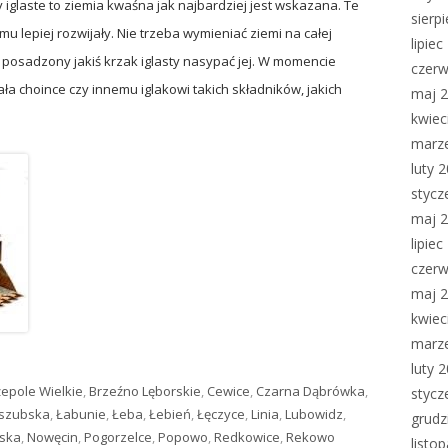
y iglaste to ziemia kwaśna jak najbardziej jest wskazana. Te
sierp
temu lepiej rozwijały. Nie trzeba wymieniać ziemi na całej
lipie
t posadzony jakiś krzak iglasty nasypać jej. W momencie
czerw
a choince czy innemu iglakowi takich składników, jakich
maj 
kwiec
marz
luty 
stycz
maj 
lipie
czerw
maj 
kwiec
marz
luty 
epole Wielkie
,
Brzeźno Lęborskie
,
Cewice
,
Czarna Dąbrówka
,
stycz
aszubska
,
Łabunie
,
Łeba
,
Łebień
,
Łęczyce
,
Linia
,
Lubowidz
,
grudz
ska
,
Nowęcin
,
Pogorzelce
,
Popowo
,
Redkowice
,
Rekowo
listo