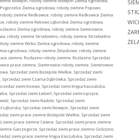
ziemne Nowęcin
,
roboty ziemne Nowęcin Ziemia ogrodowa
,
SIE
 Pogorzelce Ziemia ogrodowa
,
roboty ziemne Popowo
,
STR
roboty ziemne Redkowice
,
roboty ziemne Redkowice Ziemia
WIC
kie
,
roboty ziemne Rekowo Lęborskie Ziemia ogrodowa
,
Rozłazino Ziemia ogrodowa
,
roboty ziemne Siemirowice
,
ŻAR
owa
,
roboty ziemne Strzebielino
,
roboty ziemne Strzebielino
ŻEL
oboty ziemne Wicko Ziemia ogrodowa
,
roboty ziemne
emia ogrodowa
,
roboty ziemne Żelazkowo
,
roboty ziemne
race ziemne
,
Rozłazino roboty ziemne
,
Rozłazino Sprzedaż
owice prace ziemne
,
Siemirowice roboty ziemne
,
Siemirowice
dowa
,
Sprzedaż ziemi Bożepole Wielkie
,
Sprzedaż ziemi
e
,
Sprzedaż ziemi Czarna Dąbrówka
,
Sprzedaż ziemi
przedaż ziemi Kisewo
,
Sprzedaż ziemi Krępa Kaszubska
,
Łeba
,
Sprzedaż ziemi Łebień
,
Sprzedaż ziemi Łęczyce
,
owidz
,
Sprzedaż ziemi Nadole
,
Sprzedaż ziemi
ś Lęborska
,
Sprzedaż ziemi Nowęcin
,
Sprzedaż ziemi
edaż ziemi prace ziemne Bożepole Wielkie
,
Sprzedaż ziemi
ż ziemi prace ziemne Cewice
,
Sprzedaż ziemi prace ziemne
ziemne Garczegorze
,
Sprzedaż ziemi prace ziemne Gościcino
,
zedaż ziemi prace ziemne Krępa Kaszubska
,
Sprzedaż ziemi