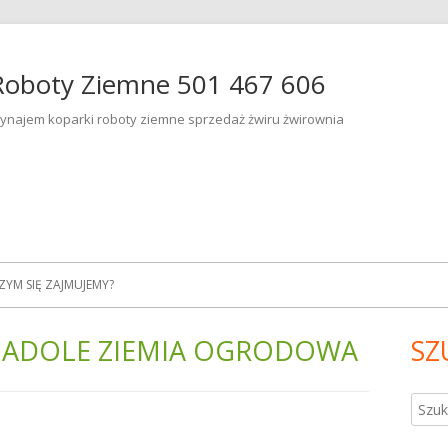
Roboty Ziemne 501 467 606
ynajem koparki roboty ziemne sprzedaż żwiru żwirownia
ZYM SIĘ ZAJMUJEMY?
NADOLE ZIEMIA OGRODOWA
SZ
Gł
pa
Szuka
bo