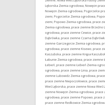
ziemne
,
Nowa Wieś Lęborska roboty ziem
Lęborska Ziemia ogrodowa
,
Nowęcin prac
Nowęcin Ziemia ogrodowa
,
Pogorzelce pr
ziemi
,
Pogorzelce Ziemia ogrodowa
,
Popo
ziemi
,
Popowo Ziemia ogrodowa
,
prace zi
Ziemia ogrodowa
,
prace ziemne Brzeźno 
ogrodowa
,
prace ziemne Cewice
,
prace z
Dąbrówka
,
prace ziemne Czarna Dąbrówk
ziemne Garczegorze Ziemia ogrodowa
,
pr
ogrodowa
,
prace ziemne Kisewo
,
prace z
Kaszubska
,
prace ziemne Krępa Kaszubs
Łabunie Ziemia ogrodowa
,
prace ziemne 
Łebień
,
prace ziemne Łebień Ziemia ogr
ogrodowa
,
prace ziemne Linia
,
prace ziem
ziemne Lubowidz Ziemia ogrodowa
,
prace
prace ziemne Niepoczołowice
,
prace ziem
Wieś Lęborska
,
prace ziemne Nowa Wieś 
ziemne Nowęcin Ziemia ogrodowa
,
prace 
ogrodowa
,
prace ziemne Popowo
,
prace 
prace ziemne Redkowice Ziemia ogrodow