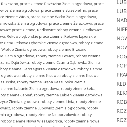
LUB
 Rozłazino
,
prace ziemne Rozłazino Ziemia ogrodowa
,
prace
owice Ziemia ogrodowa
,
prace ziemne Strzebielino
,
prace
LUB
ace ziemne Wicko
,
prace ziemne Wicko Ziemia ogrodowa
,
NAD
Żarnowska Ziemia ogrodowa
,
prace ziemne Żelazkowo
,
prace
NIE
kowice prace ziemne
,
Redkowice roboty ziemne
,
Redkowice
owa
,
Rekowo Lęborskie prace ziemne
,
Rekowo Lęborskie
NOW
ż ziemi
,
Rekowo Lęborskie Ziemia ogrodowa
,
roboty ziemne
NOW
 Wielkie Ziemia ogrodowa
,
roboty ziemne Brzeźno
POG
kie Ziemia ogrodowa
,
roboty ziemne Cewice
,
roboty ziemne
Czarna Dąbrówka
,
roboty ziemne Czarna Dąbrówka Ziemia
PO
oboty ziemne Garczegorze Ziemia ogrodowa
,
roboty ziemne
PRA
a ogrodowa
,
roboty ziemne Kisewo
,
roboty ziemne Kisewo
aszubska
,
roboty ziemne Krępa Kaszubska Ziemia
RED
 ziemne Łabunie Ziemia ogrodowa
,
roboty ziemne Łeba
,
REK
boty ziemne Łebień
,
roboty ziemne Łebień Ziemia ogrodowa
,
ROB
czyce Ziemia ogrodowa
,
roboty ziemne Linia
,
roboty ziemne
bowidz
,
roboty ziemne Lubowidz Ziemia ogrodowa
,
roboty
ROZ
emia ogrodowa
,
roboty ziemne Niepoczołowice
,
roboty
ROZ
,
roboty ziemne Nowa Wieś Lęborska
,
roboty ziemne Nowa