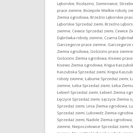
Lęborskie
,
Rozłazino
,
Siemirowice
,
Strzebi
prace ziemne
,
Bożepole Wielkie roboty z
Ziemia ogrodowa
,
Brzeźno Lęborskie pra
Lęborskie Sprzedaż ziemi
,
Brzeźno Lębors
ziemne
,
Cewice Sprzedaż ziemi
,
Cewice Z
Dąbrówka roboty ziemne
,
Czarna Dąbrówk
Garczegorze prace ziemne
,
Garczegorze 
Ziemia ogrodowa
,
Gościcino prace ziemne
Gościcino Ziemia ogrodowa
,
Kisewo prace
Kisewo Ziemia ogrodowa
,
Krępa Kaszubsk
Kaszubska Sprzedaż ziemi
,
Krępa Kaszub
roboty ziemne
,
Łabunie Sprzedaż ziemi
,
Ł
ziemne
,
Łeba Sprzedaż ziemi
,
Łeba Ziemi
Łebień Sprzedaż ziemi
,
Łebień Ziemia og
Łęczyce Sprzedaż ziemi
,
Łęczyce Ziemia 
Sprzedaż ziemi
,
Linia Ziemia ogrodowa
,
Lu
Sprzedaż ziemi
,
Lubowidz Ziemia ogrodo
Sprzedaż ziemi
,
Nadole Ziemia ogrodowa
ziemne
,
Niepoczołowice Sprzedaż ziemi
,
N