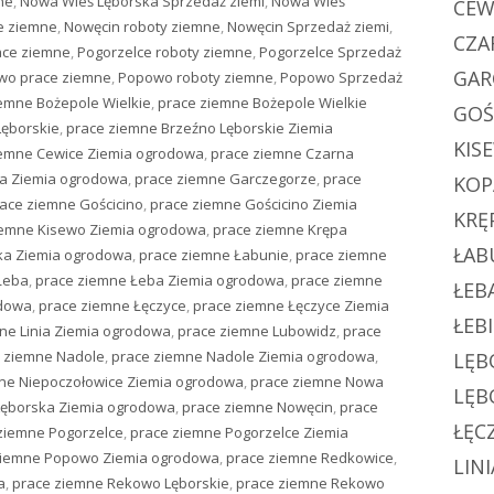
ne
,
Nowa Wieś Lęborska Sprzedaż ziemi
,
Nowa Wieś
CEW
e ziemne
,
Nowęcin roboty ziemne
,
Nowęcin Sprzedaż ziemi
,
CZA
ace ziemne
,
Pogorzelce roboty ziemne
,
Pogorzelce Sprzedaż
GAR
wo prace ziemne
,
Popowo roboty ziemne
,
Popowo Sprzedaż
emne Bożepole Wielkie
,
prace ziemne Bożepole Wielkie
GOŚ
Lęborskie
,
prace ziemne Brzeźno Lęborskie Ziemia
KIS
iemne Cewice Ziemia ogrodowa
,
prace ziemne Czarna
a Ziemia ogrodowa
,
prace ziemne Garczegorze
,
prace
KOP
ace ziemne Gościcino
,
prace ziemne Gościcino Ziemia
KRĘ
iemne Kisewo Ziemia ogrodowa
,
prace ziemne Krępa
ŁAB
ka Ziemia ogrodowa
,
prace ziemne Łabunie
,
prace ziemne
Łeba
,
prace ziemne Łeba Ziemia ogrodowa
,
prace ziemne
ŁEB
odowa
,
prace ziemne Łęczyce
,
prace ziemne Łęczyce Ziemia
ŁEB
ne Linia Ziemia ogrodowa
,
prace ziemne Lubowidz
,
prace
 ziemne Nadole
,
prace ziemne Nadole Ziemia ogrodowa
,
LĘB
ne Niepoczołowice Ziemia ogrodowa
,
prace ziemne Nowa
LĘB
Lęborska Ziemia ogrodowa
,
prace ziemne Nowęcin
,
prace
ŁĘC
ziemne Pogorzelce
,
prace ziemne Pogorzelce Ziemia
ziemne Popowo Ziemia ogrodowa
,
prace ziemne Redkowice
,
LINI
a
,
prace ziemne Rekowo Lęborskie
,
prace ziemne Rekowo