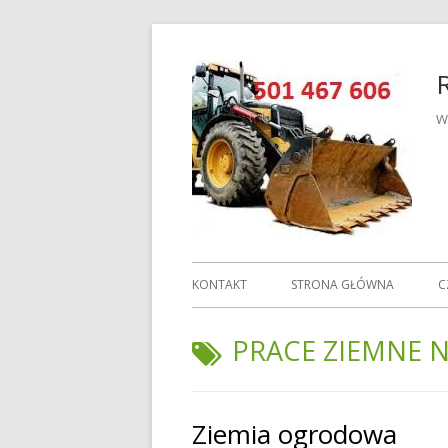
Przeskocz
do
treści
W
Menu
KONTAKT
STRONA GŁÓWNA
C
główne
TAGI:
PRACE ZIEMNE 
Ziemia ogrodowa