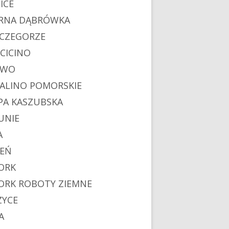
ICE
RNA DĄBRÓWKA
CZEGORZE
CICINO
EWO
ALINO POMORSKIE
PA KASZUBSKA
UNIE
A
IEŃ
ORK
ORK ROBOTY ZIEMNE
ZYCE
A